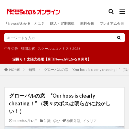
カテゴリー
「Newsがわかる」とは？
購入・定期購読
無料会員
プレミアム会員
検索
中学受験
疑問氷解
スクールエコノミスト2026
掘り！ 太陽光発電【月刊Newsがわかる９月号】
知識
グローバルの窓 “Our boss is clearly cheati
HOME
グローバルの窓 “Our boss is clearly
cheating！” （我々のボスは明らかにおかし
い！）
2025年6月16日
知識
,
学び
神田外語
,
イタリア