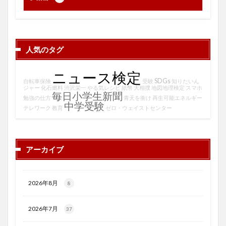
人気のタグ
ニュース検定
SDGs
自転車保険
受験
知りたいん
ジャー
化石燃料
渋沢栄一
やる気レシピ
紙幣
大相撲
地図地理検定
スマホ
毎日小学生新聞
勉強の仕方
青天を衝け
再生可能エネルギー
中学受験
テレワーク
教育
ゼロ・ウェイストセンター
アーカイブ
2026年8月
8
2026年7月
37