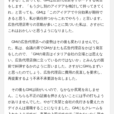
をします。「もう少し別のアイデアを検討して持ってきてく
れ」と言っても、GMは「このアイデアで十分効果が期待で
きると思う。私が責任持つからこれでやろう」と言います。
広告代理店寄りの言動が多いことに気づいた私は、さすがに
これはおかしいと思うようになりました。
GMの広告代理店への姿勢はその後も変わりませんでし
た。私は、会議の席でGMがまたも広告代理店をかばう発言
をしたので、「GMの発言はイタリア会社の立場とは思えな
い。広告代理店側に立っているのではないか」とみんなの面
前で糾弾するかのように言いました。さすがにGMもまずい
と思ったのでしょう。広告代理店に費用の見直しを要求し、
再提案するよう不承不承要請を出しました。
その後もGMは頭がいいので、なかなか尻尾を出しませ
ん。こちらも不正の証拠を押さえないことには手の打ちよう
がありませんでした。やがて失望と会社の先行きを憂えたカ
デイさんは退職することになりました。GMにもクレームを
入れたようですが、直属の上司ですので「従わないなら辞め