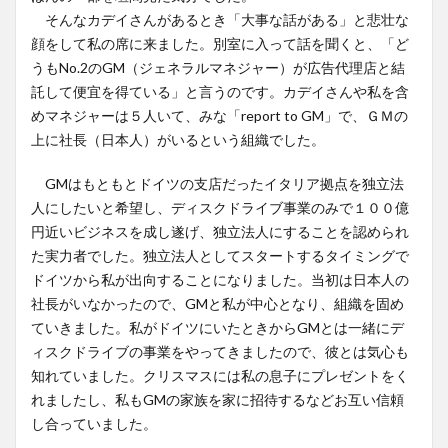
そんなカデイさんがあるとき「大事な話がある」と悲壮な
顔をして私の席に来ました。別室に入って話を聞くと、「ど
うもNo.2のGM（ジェネラルマネジャー）が広告代理店と結
託して便宜を得ている」と言うのです。カデイさんや私を含
めマネジャーは５人いて、みな「report to GM」で、ＧＭの
上に社長（日本人）がいるという組織でした。
GMはもともとドイツの支店だったイタリア拠点を独立法
人にしたいと希望し、ディスクドライブ事業のみで１００億
円近いビジネスを成し遂げ、独立法人にすることを認められ
た実力者でした。独立法人としてスタートするタイミングで
ドイツから私が出向することになりました。当初は日本人の
社長がいなかったので、GMと私が中心となり、組織を固め
ていきました。私がドイツにいたときからGMとは一緒にデ
ィスクドライブの事業をやってきましたので、彼とは気心も
知れていました。クリスマスには私の息子にプレゼントをく
れましたし、私もGMの家族を家に招待するなどお互い信頼
し合っていました。