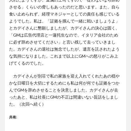
させる」くらいの脅しもあったのだと思います。また、自ら
食い止められず、経理マネジャーとしての責任も感じている
ようでした。私は、「証拠を掴んで一緒に戦いましょうよ」
とカデイさんに懇願しましたが、カデイさんの決心は固く、
「GMは広告代理店と一蓮托生なので、イタリア会社のため
に必ず辞めさせてください」と言い残して去っていきまし
た。カデイさんの退社は無念でしたが、遺言を託されたよう
な気持になりました。これまで以上にGMへの怒りがこみ上
げてくるのでした。
カデイさんが別荘で私の家族を迎え入れてくれたあの穏や
かな日曜日を大切にするためにも私は何が何でも証拠をつか
んでGMを辞めさせることを決意しました。カデイさんが去
ったあと、私は社長にGMの不正は間違いない旨話をしまし
た。（次回へ続く）
共有: