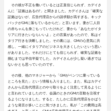
その彼が不正を働いているとは正直信じられず、カデイさ
んに「証拠はあるの?」と聞きました。カデイさんは「確実な
証拠はないが、広告代理店からの請求額が高すぎる。キック
バックがGMに落ちているからだ」と言います。妻が二人目
の赤ちゃんを身ごもっていたけれど、妻から「あなたがイタ
リアに行きたいならいいよ」との言葉があったので、私はイ
タリア行きを決断しました。その裏には、GMの心意気に共
感し、一緒にイタリアのビジネスを大きくしたいという思い
がありました。それだけにとても信じられず、確実な証拠を
掴むまでは半信半疑でした。カデイさんが少し疑い過ぎでは
ないかとも思っていたのです。
その後、他のマネジャーから「GMがベンツに乗っている
ところを見た」という情報も入りました。また、私はカデイ
さんから広告代理店とのやり取りをよく注意して見るように
と言われていましたので、会議のときのGMの言動を注視す
るようになりました。すると、たしかに広告代理店をかばう
ような発言が多いことに気づきました。私が「この費用は高
すぎる」と言っても、GMは広告代理店をサポートする発言