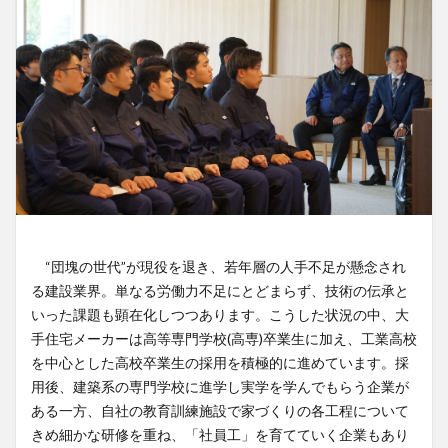
“団塊の世代”が現役を退き、若年層の人手不足が懸念され
る建設業界。単なる労働力不足にとどまらず、技術の伝承と
いった課題も顕在化しつつあります。こうした状況の中、大
手住宅メーカーは高等専門学校(高専)卒業生に加え、工業高校
を中心とした高校卒業生の採用を積極的に進めています。採
用後、建築系の専門学校に進学し実学を学んでもらう企業が
ある一方、自社の教育訓練施設で家づくりの各工程について
きめ細かな研修を重ね、「社員工」を育てていく企業もあり