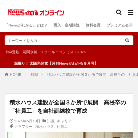
カテゴリー
「Newsがわかる」とは？
購入・定期購読
無料会員
プレミアム会員
検索
中学受験
疑問氷解
スクールエコノミスト2026
掘り！ 太陽光発電【月刊Newsがわかる９月号】
知識
積水ハウス建設が全国３か所で展開 高校卒の「社員
HOME
積水ハウス建設が全国３か所で展開 高校卒の
「社員工」を自社訓練校で育成
2025年6月10日
知識
,
キャリア
クラフター
,
積水ハウス
,
社員工