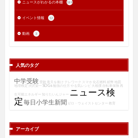
ニュースがわかるの本棚
189
イベント情報
12
動画
3
人気のタグ
中学受験
受験
青天を衝け
テレワーク
スマホ
化石燃料
紙幣
地図
SDGs
地理検定
渋沢栄一
勉強の仕方
やる気レシピ
大相撲
自転車保険
再
ニュース検
生可能エネルギー
知りたいんジャー
定
毎日小学生新聞
ゼロ・ウェイストセンター
教育
アーカイブ