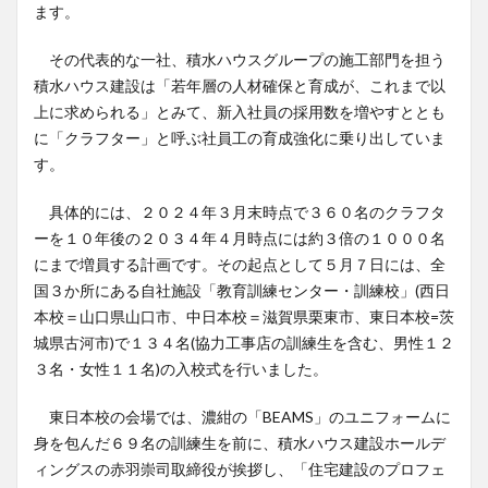
ます。
その代表的な一社、積水ハウスグループの施工部門を担う
積水ハウス建設は「若年層の人材確保と育成が、これまで以
上に求められる」とみて、新入社員の採用数を増やすととも
に「クラフター」と呼ぶ社員工の育成強化に乗り出していま
す。
具体的には、２０２４年３月末時点で３６０名のクラフタ
ーを１０年後の２０３４年４月時点には約３倍の１０００名
にまで増員する計画です。その起点として５月７日には、全
国３か所にある自社施設「教育訓練センター・訓練校」(西日
本校＝山口県山口市、中日本校＝滋賀県栗東市、東日本校=茨
城県古河市)で１３４名(協力工事店の訓練生を含む、男性１２
３名・女性１１名)の入校式を行いました。
東日本校の会場では、濃紺の「BEAMS」のユニフォームに
身を包んだ６９名の訓練生を前に、積水ハウス建設ホールデ
ィングスの赤羽崇司取締役が挨拶し、「住宅建設のプロフェ