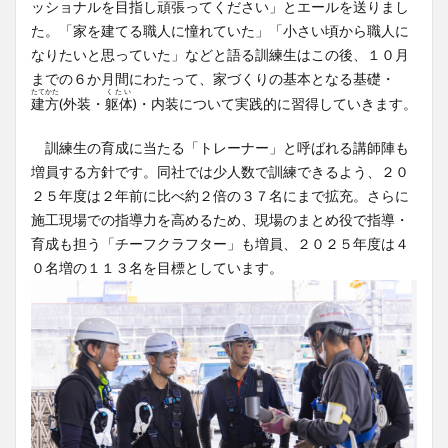
ッショナルを目指し頑張ってください」とエールを送りまし
た。「家を建てる職人に憧れていた」「小さい頃から職人に
なりたいと思っていた」などと語る訓練生はこの後、１０月
までの６か月間にわたって、家づくりの基本となる基礎・
たてかた
くたい
建方
(外装・
躯体
)・内装について実践的に習得していきます。
訓練生の育成に当たる「トレーナー」と呼ばれる講師陣も
増員する方針です。同社では少人数で訓練できるよう、２０
２５年度は２年前に比べ約２倍の３７名にまで拡充。さらに
施工現場での指導力を高めるため、現場のまとめ役で指導・
育成も担う「チーフクラフター」も増員、２０２５年度は４
０名増の１１３名を目標としています。