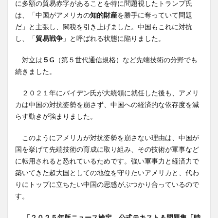
に多額の貿易赤字があることを特に問題視したトランプ氏
は、「中国がアメリカの
知的財産
を勝手に奪っていて問題
だ」と主張し、関税を引き上げました。中国もこれに対抗
し、「
貿易戦争
」と呼ばれる状態に陥りました。
対立は
５G
（第５世代通信規格）など先端技術の分野でも
続きました。
２０２１年にバイデン氏が大統領に就任した後も、アメリ
カは中国の対抗姿勢を崩さず、中国への経済的な依存度を減
らす動きが強まりました。
このようにアメリカが対抗姿勢を崩さない理由は、中国が
国を挙げて先端技術の育成に取り組み、その技術が軍事など
に転用されると恐れているためです。強い軍事力と経済力で
築いてきた超大国としての地位を守りたいアメリカと、代わ
りにトップに立ちたい中国の思惑がぶつかり合っているので
す。
「２０２５年版ニュース検定 公式テキスト＆問題集「時