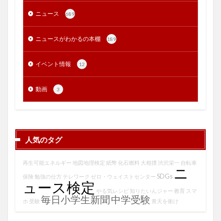
ニュース
689
ニュースがわかるの本棚
189
イベント情報
12
動画
3
人気のタグ
再生可能エネルギー
地図地理検定
紙幣
化石燃料
大相撲
渋沢栄一
自転車
ニ
SDGs
保険
勉強の仕方
テレワーク
ゼロ・ウェイストセンター
ュース検定
やる気レシピ
知りたいんジャー
教育
スマ
毎日小学生新聞
中学受験
ホ
受験
青天を衝け