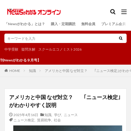
カテゴリー
「Newsがわかる」とは？
購入・定期購読
無料会員
プレミアム会員
検索
中学受験
疑問氷解
スクールエコノミスト2026
がわかる９月号】
知識
アメリカと中国 なぜ対立？ ｢ニュース検定｣がわか
HOME
アメリカと中国 なぜ対立？ ｢ニュース検定｣
がわかりやすく説明
2025年4月16日
知識
,
学び
,
ニュース
ニュース検定
,
貿易戦争
,
社会