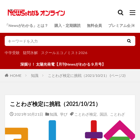
カテゴリー
「Newsがわかる」とは？
購入・定期購読
無料会員
プレミアム会員
検索
中学受験
疑問氷解
スクールエコノミスト2026
深掘り！ 太陽光発電【月刊Newsがわかる９月号】
知識
ことわざ検定に挑戦（2021/10/21） (ページ2)
HOME
ことわざ検定に挑戦（2021/10/21）
2021年10月21日
知識
,
学び
ことわざ検定
,
国語
,
ことわざ