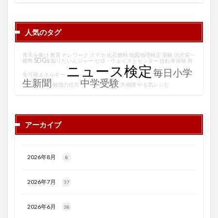
人気のタグ
青天を衝け
教育
テレワーク
スマホ
化石燃料
地図地理検定
受験
渋沢栄一
SDGs
紙幣
知りたいんジャー
ゼロ・ウェイストセンター
自転車保険
再
ニュース検定
毎日小学
生可能エネルギー
生新聞
中学受験
勉強の仕方
大相撲
やる気レシピ
アーカイブ
2026年8月
8
2026年7月
37
2026年6月
38