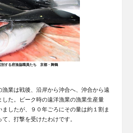
選別する府漁協職員たち 京都・舞鶴
漁業は戦後、沿岸から沖合へ、沖合から遠
ました。ピーク時の遠洋漁業の漁業生産量
いましたが、９０年ごろにその量は約１割ま
って、打撃を受けたわけです。