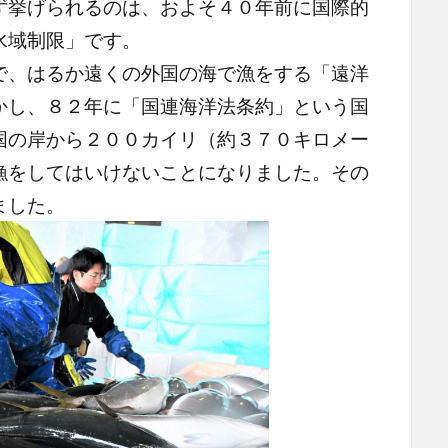
挙げられるのは、およそ４０年前に国際的
水域制限」です。
、はるか遠くの外国の海で漁をする「遠洋
かし、８２年に「国連海洋法条約」という国
国の岸から２００カイリ（約３７０キロメー
漁をしてはいけないことになりました。その
ました。