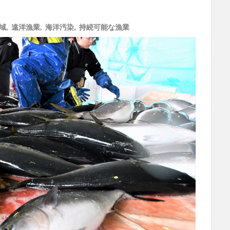
水域
,
遠洋漁業
,
海洋汚染
,
持続可能な漁業