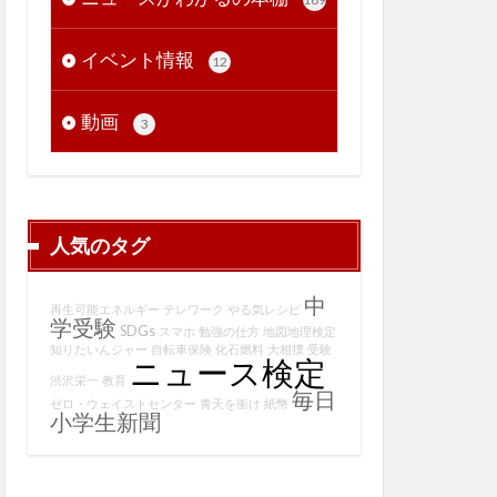
イベント情報
12
動画
3
人気のタグ
中
再生可能エネルギー
テレワーク
やる気レシピ
学受験
SDGs
スマホ
勉強の仕方
地図地理検定
知りたいんジャー
自転車保険
化石燃料
大相撲
受験
ニュース検定
渋沢栄一
教育
毎日
ゼロ・ウェイストセンター
青天を衝け
紙幣
小学生新聞