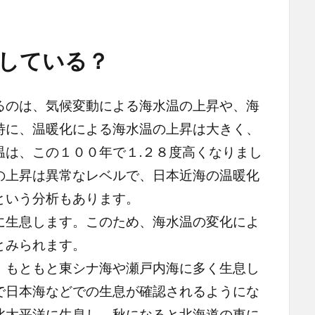
している？
のは、気候変動による海水温の上昇や、海
特に、温暖化による海水温の上昇は大きく、
温は、この１００年で１.２８度高くなりまし
の上昇は異常なレベルで、日本近海の温暖化
という分析もあります。
生息します。このため、海水温の変化によ
とみられます。
もともと東シナ海や瀬戸内海に多く生息し
で日本海などでの生息が確認されるようにな
北太平洋に生息し、秋になると北海道の東に