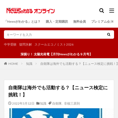
カテゴリー
「Newsがわかる」とは？
購入・定期購読
無料会員
プレミアム会員
検索
中学受験
疑問氷解
スクールエコノミスト2026
深掘り！ 太陽光発電【月刊Newsがわかる９月号】
知識
自衛隊は海外でも活動する？【ニュース検定に挑戦！】 
HOME
自衛隊は海外でも活動する？【ニュース検定に
挑戦！】
2022年3月12日
知識
自衛隊
,
非核三原則