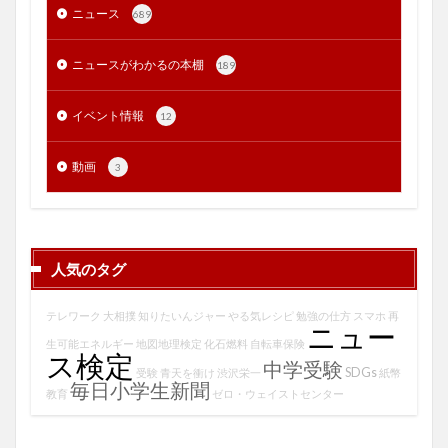
ニュース
689
ニュースがわかるの本棚
189
イベント情報
12
動画
3
人気のタグ
テレワーク
大相撲
知りたいんジャー
やる気レシピ
勉強の仕方
スマホ
再
ニュー
生可能エネルギー
地図地理検定
化石燃料
自転車保険
ス検定
中学受験
SDGs
受験
青天を衝け
渋沢栄一
紙幣
毎日小学生新聞
教育
ゼロ・ウェイストセンター