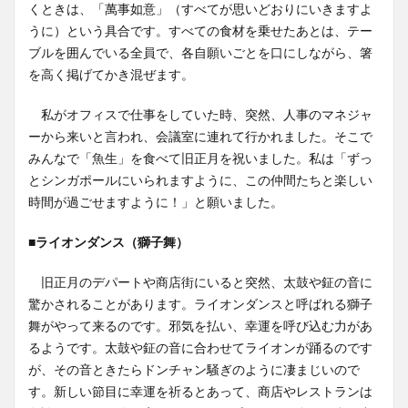
くときは、「萬事如意」（すべてが思いどおりにいきますよ
うに）という具合です。すべての食材を乗せたあとは、テー
ブルを囲んでいる全員で、各自願いごとを口にしながら、箸
を高く掲げてかき混ぜます。
私がオフィスで仕事をしていた時、突然、人事のマネジャ
ーから来いと言われ、会議室に連れて行かれました。そこで
みんなで「魚生」を食べて旧正月を祝いました。私は「ずっ
とシンガポールにいられますように、この仲間たちと楽しい
時間が過ごせますように！」と願いました。
■ライオンダンス（獅子舞）
旧正月のデパートや商店街にいると突然、太鼓や鉦の音に
驚かされることがあります。ライオンダンスと呼ばれる獅子
舞がやって来るのです。邪気を払い、幸運を呼び込む力があ
るようです。太鼓や鉦の音に合わせてライオンが踊るのです
が、その音ときたらドンチャン騒ぎのように凄まじいので
す。新しい節目に幸運を祈るとあって、商店やレストランは