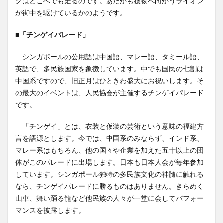
クはどこへでも走るのです。あたかも獲物へ向かうライオン
が街中を駆けているかのようです。
■「チンゲイパレード」
シンガポールの公用語は中国語、マレー語、タミール語、
英語で、多民族国家を象徴しています。中でも国民の七割は
中国系ですので、旧正月はひときわ盛大にお祝いします。そ
の最大のイベントは、人民協会が主催するチンゲイパレード
です。
「チンゲイ」とは、衣装と仮装の芸術という意味の福建方
言を語源とします。今では、中国系のみならず、インド系、
マレー系はもちろん、他の国々や企業を加えた五十以上の団
体がこのパレードに出場します。日本も日本人会が毎年参加
しています。シンガポール独特の多民族文化の神髄に触れる
なら、チンゲイパレードに勝るものはありません。きらめく
山車、舞い踊る龍など他民族の人々が一堂に会してパフォー
マンスを披露します。