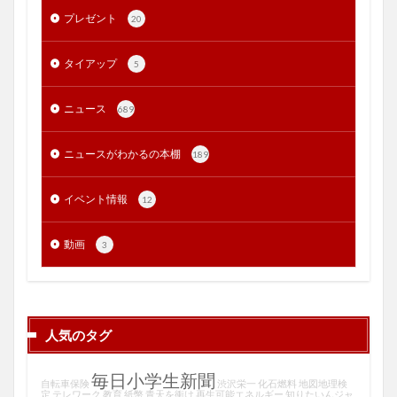
プレゼント
20
タイアップ
5
ニュース
689
ニュースがわかるの本棚
189
イベント情報
12
動画
3
人気のタグ
毎日小学生新聞
自転車保険
渋沢栄一
化石燃料
地図地理検
定
テレワーク
教育
紙幣
青天を衝け
再生可能エネルギー
知りたいんジャ