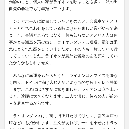
勿論のこと、個人の家がライオンを呼ぶことも多く、私の出
向先の会社でも毎年招いています。
シンガポールに勤務していたときのこと。会議室でアメリ
カ人と打ち合わせをしている時にけたたましい音がやって来
ました。会議どころではなく、何も知らないアメリカ人は何
事かと会議室を飛び出し、ライオンダンスに遭遇。最初は呆
気にとられた顔をしていましたが、そのうち一緒について行
ってしまいました。ライオンが意外と愛嬌のある顔をしてい
たからかもしれません。
みんなに幸運をもたらそうと、ライオンはオフィスを隈な
く回り、トイレに逃げ込む人がいようものならトイレも襲撃
します。これにはさすがに驚きました。ライオンは立ち上が
ると、途端に大きくなります。二人で演じ、後ろの人が前の
人を肩車するからです。
ライオンダンスは、実は旧正月だけではなく、新装開店の
時などにも招かれます。注文があれば、一団を乗せたトラッ