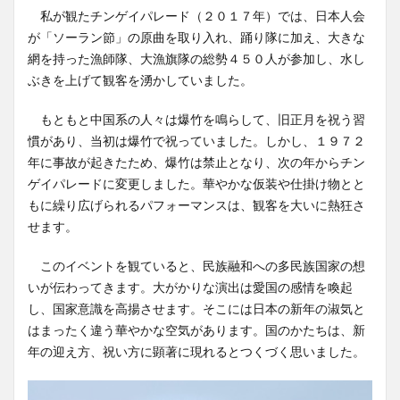
私が観たチンゲイパレード（２０１７年）では、日本人会
が「ソーラン節」の原曲を取り入れ、踊り隊に加え、大きな
網を持った漁師隊、大漁旗隊の総勢４５０人が参加し、水し
ぶきを上げて観客を湧かしていました。
もともと中国系の人々は爆竹を鳴らして、旧正月を祝う習
慣があり、当初は爆竹で祝っていました。しかし、１９７２
年に事故が起きたため、爆竹は禁止となり、次の年からチン
ゲイパレードに変更しました。華やかな仮装や仕掛け物とと
もに繰り広げられるパフォーマンスは、観客を大いに熱狂さ
せます。
このイベントを観ていると、民族融和への多民族国家の想
いが伝わってきます。大がかりな演出は愛国の感情を喚起
し、国家意識を高揚させます。そこには日本の新年の淑気と
はまったく違う華やかな空気があります。国のかたちは、新
年の迎え方、祝い方に顕著に現れるとつくづく思いました。