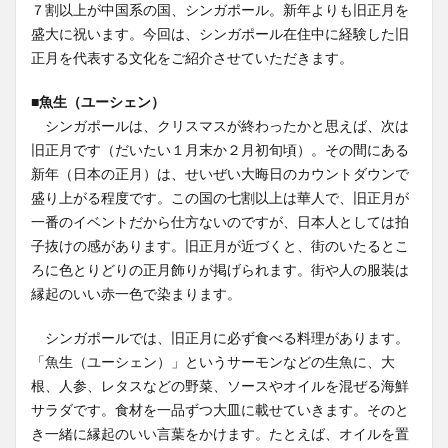
７割以上が中国系の国、シンガポール。新年よりも旧正月を
盛大に祝います。今回は、シンガポール在住中に経験した旧
正月を代表する文化をご紹介させていただきます。
■魚生（ユーシェン）
シンガポールは、クリスマスが終わったかと思えば、次は
旧正月です（だいたい１月末か２月初旬頃）。その間にある
新年（日本の正月）は、せいぜい大晦日のカウントダウンで
盛り上がる程度です。この国の七割以上は華人で、旧正月が
一番のイベントだから仕方ないのですが、日本人としては拍
子抜けの感があります。旧正月が近づくと、街のいたるとこ
ろに色とりどりの正月飾りが掲げられます。街や人の服装は
縁起のいい赤一色で染まります。
シンガポールでは、旧正月に必ず食べる料理があります。
「魚生（ユーシェン）」というサーモンなどの生魚に、大
根、人参、レタスなどの野菜、ソースやオイルを混ぜる海鮮
サラダです。食材を一品ずつ大皿に載せていきます。そのと
き一緒に縁起のいい言葉をかけます。たとえば、オイルを置