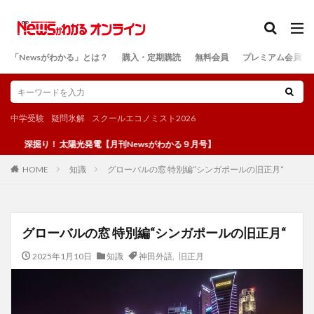
カテゴリー
「Newsがわかる」とは？
購入・定期購読
無料会員
プレミアム会員
検索
中学受験
疑問氷解
スクールエコノミスト2026
り！ 太陽光発電【月刊Newsがわかる９月号】
知識
グローバルの窓 特別編“シンガポールの旧正月“
HOME
グローバルの窓 特別編“シンガポールの旧正月“
2025年1月10日
知識
神田外語
,
旧正月