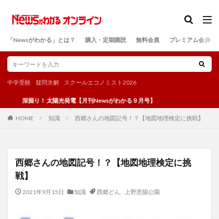
カテゴリー
「Newsがわかる」とは？
購入・定期購読
無料会員
プレミアム会員
検索
中学受験
疑問氷解
スクールエコノミスト2026
深掘り！ 太陽光発電【月刊Newsがわかる９月号】
知識
西郷さんの地図記号！？【地図地理検定に挑戦】
HOME
西郷さんの地図記号！？【地図地理検定に挑
戦】
2021年9月15日
知識
西郷どん
,
上野恩賜公園