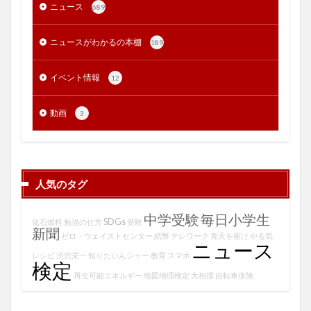
ニュース
689
ニュースがわかるの本棚
189
イベント情報
12
動画
3
人気のタグ
中学受験
毎日小学生
SDGs
化石燃料
勉強の仕方
受験
新聞
ゼロ・ウェイストセンター
紙幣
テレワーク
青天を衝け
やる気
ニュース
レシピ
渋沢栄一
知りたいんジャー
教育
スマホ
検定
再生可能エネルギー
地図地理検定
大相撲
自転車保険