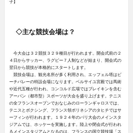
子】
◇主な競技会場は？
今大会は３２競技３２９種目が行われます。開会式前の２
４日からサッカー、ラグビー７人制などが始まり、開会式の
翌日から競技が本格的にスタートします。
競技会場は、観光名所が多く利用され、エッフェル塔はビ
ーチバレーの特設会場になります。ベルサイユ宮殿では馬術
や近代五種が行われ、コンコルド広場ではブレイキンを含む
アーバン（都市型）スポーツが大会を盛り上げます。テニス
の全フランスオープンでおなじみのローランギャロスでは、
テニスとボクシング、フランス領ポリネシアのタヒチではサ
ーフィンが行われます。１９２４年のパリ大会のメインスタ
ジアムでは、ホッケーを実施します。陸上や閉会式が行われ
るメインスタジアムとなるのは、フランスの国立競技場「ス