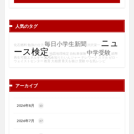
人気のタグ
ニュ
毎日小学生新聞
化石燃料
勉強の仕方
渋沢栄一
ース検定
中学受験
地図地理検定
自転車保険
紙幣
SDGs
再生可能エネルギー
知りたいんジャー
テレワーク
スマホ
ゼロ・
ウェイストセンター
教育
大相撲
青天を衝け
受験
やる気レシピ
アーカイブ
2026年8月
10
2026年7月
37