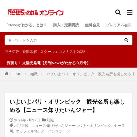
カテゴリー
「Newsがわかる」とは？
購入・定期購読
無料会員
プレミアム会員
検索
中学受験
疑問氷解
スクールエコノミスト2026
陽光発電【月刊Newsがわかる９月号】
知識
いよいよパリ・オリンピック 観光名所も楽しめる【
HOME
いよいよパリ・オリンピック 観光名所も楽し
める【ニュース知りたいんジャー】
2024年7月27日
知識
パリ五輪
,
ニュース知りたいんジャー
,
パリ・オリンピック
,
セーヌ
川
,
エッフェル塔
,
アーバンスポーツ