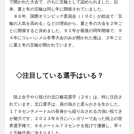
で開かれた大会で、のちに五輪として認められました。以
来、夏と冬の五輪は同じ年に開催されていました。
８６年、国際オリンピック委員会（ＩＯＣ）が総会で「五
輪の人気を高める」などの理由から、夏と冬の大会を２年ご
とに開催すると決めました。９２年が最後の同年開催で、９
４年にリレハンメル冬季大会のみが開かれた後は、２年ごと
に夏と冬の五輪が開かれています。
◇注目している選手はいる？
陸上女子やり投げの北口榛花選手（２６）は、特に注目さ
れています。北口選手は、肩の強さと柔らかさを生かした、
１７９センチメートルの長身から繰り出される力強い投てき
が魅力です。２０２３年８月にハンガリーであった陸上の世
界選手権で、６６メートル７３センチを投げて優勝し、早々
と五輪代表に決まりました。