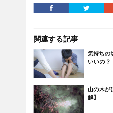
関連する記事
気持ちの
いいの？
山の木が
解】