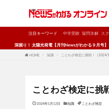
カテゴリー
注目キーワード
中学受験
疑問氷解
スク
掘り！ 太陽光発電【月刊Newsがわかる９月号】
知識
ことわざ検定に挑戦！（2024/1/
HOME
ことわざ検定に挑戦！
2024年1月12日
知識
ことわざ検定