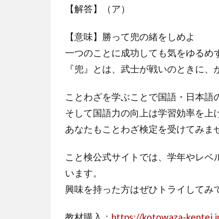
【解答】（ア）
【意味】勝って兜の緒をしめよ
一つのことに成功しても気をゆるめ
『兜』とは、武士が戦いのときに、
ことわざを学ぶことで国語・日本語
そして国語力の向上は学習効率を上
あなたもことわざ検定を受けてみま
こと検公式サイトでは、学年やレベ
います。
興味を持った方はぜひトライしてみ
教材購入：
https://kotowaza-kentei.j