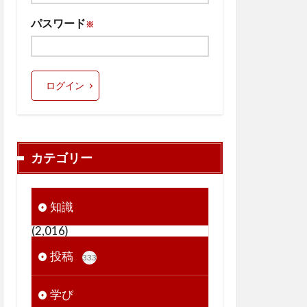
パスワード
※
ログイン
カテゴリー
知識
(2,016)
投稿
333
学び