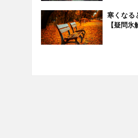
寒くなる
【疑問氷