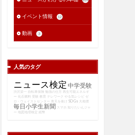
イベント情報
12
動画
3
人気のタグ
ニュース検定
中学受験
渋沢栄一
自転車保険
勉強の仕方
再生可能エネルギ
ー
化石燃料
受験
教育
テレワーク
やる気レシピ
ゼ
SDGs
ロ・ウェイストセンター
青天を衝け
大相撲
毎日小学生新聞
スマホ
知りたいんジャ
ー
地図地理検定
紙幣