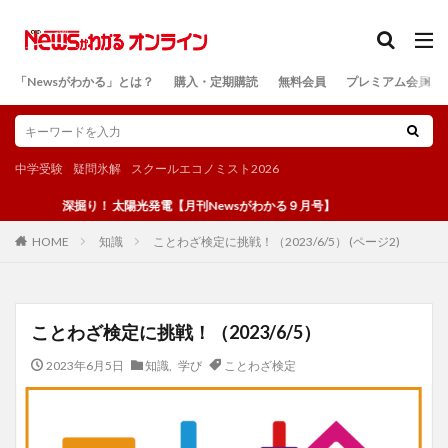
カテゴリー
「Newsがわかる」とは？
購入・定期購読
無料会員
プレミアム会員
検索
中学受験
疑問氷解
スクールエコノミスト2026
深掘り！ 太陽光発電【月刊Newsがわかる９月号】
知識
ことわざ検定に挑戦！（2023/6/5） (ページ2)
HOME
ことわざ検定に挑戦！（2023/6/5）
2023年6月5日
知識
,
学び
ことわざ検定