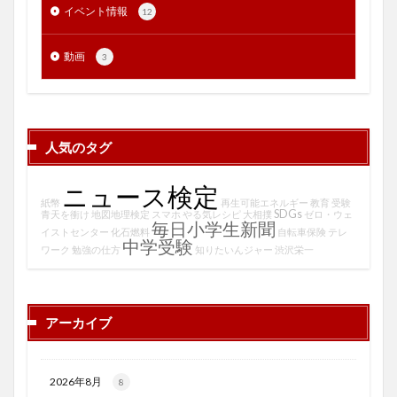
イベント情報
12
動画
3
人気のタグ
ニュース検定
紙幣
再生可能エネルギー
教育
受験
SDGs
青天を衝け
地図地理検定
スマホ
やる気レシピ
大相撲
ゼロ・ウェ
毎日小学生新聞
イストセンター
化石燃料
自転車保険
テレ
中学受験
ワーク
勉強の仕方
知りたいんジャー
渋沢栄一
アーカイブ
2026年8月
8