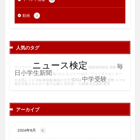
動画
3
人気のタグ
ニュース検定
毎
テレワーク
地図地理検定
受験
日小学生新聞
知りたいんジャー
ゼロ・ウェイストセンター
中学受験
SDGs
やる気レシピ
自転車保険
勉強の仕方
紙幣
スマホ
再生可能エネルギー
青天を衝け
渋沢栄一
大相撲
化石燃料
教育
アーカイブ
2026年8月
8