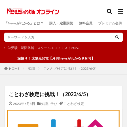
カテゴリー
「Newsがわかる」とは？
購入・定期購読
無料会員
プレミアム会員
検索
中学受験
疑問氷解
スクールエコノミスト2026
深掘り！ 太陽光発電【月刊Newsがわかる９月号】
知識
ことわざ検定に挑戦！（2023/6/5）
HOME
ことわざ検定に挑戦！（2023/6/5）
2023年6月5日
知識
,
学び
ことわざ検定