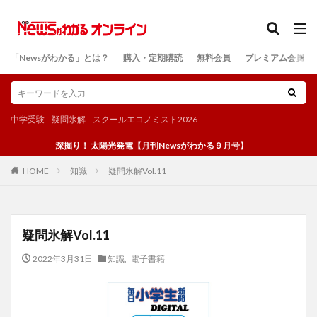
カテゴリー
「Newsがわかる」とは？
購入・定期購読
無料会員
プレミアム会員
検索
中学受験
疑問氷解
スクールエコノミスト2026
深掘り！ 太陽光発電【月刊Newsがわかる９月号】
知識
疑問氷解Vol.11
HOME
疑問氷解Vol.11
2022年3月31日
知識
,
電子書籍