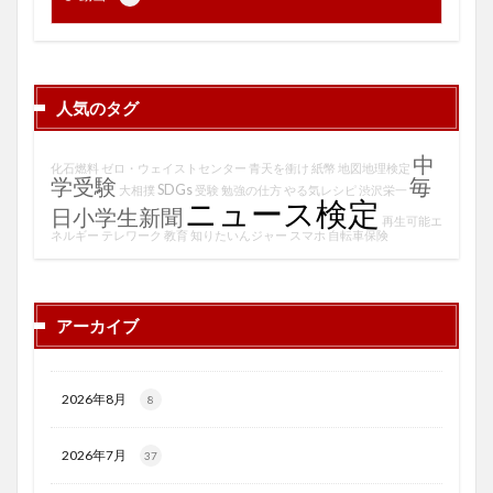
人気のタグ
中
化石燃料
ゼロ・ウェイストセンター
青天を衝け
紙幣
地図地理検定
学受験
毎
SDGs
大相撲
受験
勉強の仕方
やる気レシピ
渋沢栄一
ニュース検定
日小学生新聞
再生可能エ
ネルギー
テレワーク
教育
知りたいんジャー
スマホ
自転車保険
アーカイブ
2026年8月
8
2026年7月
37