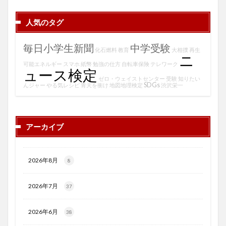
人気のタグ
毎日小学生新聞
中学受験
化石燃料
教育
大相撲
再生
ニ
可能エネルギー
スマホ
紙幣
勉強の仕方
自転車保険
テレワーク
ュース検定
ゼロ・ウェイストセンター
受験
知りたい
SDGs
んジャー
やる気レシピ
青天を衝け
地図地理検定
渋沢栄一
アーカイブ
2026年8月
8
2026年7月
37
2026年6月
38