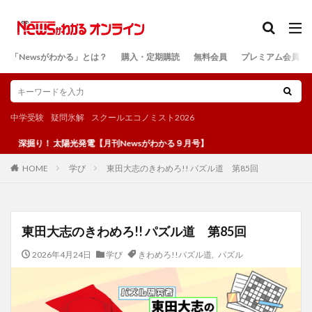
カテゴリー
「Newsがわかる」とは？
購入・定期購読
無料会員
プレミアム会員
検索
中学受験
疑問氷解
スクールエコノミスト2026
り！ 太陽光発電【月刊Newsがわかる９月号】
学び
東田大志のきわめろ!! パズル道 第85回
HOME
東田大志のきわめろ!! パズル道 第85回
2026年4月24日
学び
きわめろ!!パズル道
,
パズル