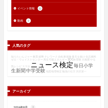
イベント情報
12
動画
3
人気のタグ
知りたいんジャー
教育
紙幣
テレワーク
自転車保険
青天を衝け
化石燃料
SDGs
ゼロ・ウェイストセンター
再生可能エネルギー
受験
大相撲
やる
ニュース検定
毎日小学
気レシピ
スマホ
生新聞
中学受験
地図地理検定
勉強の仕方
渋沢栄一
アーカイブ
2026年8月
7