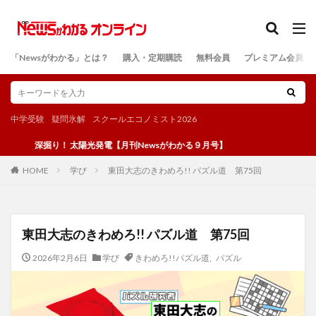
カテゴリー
「Newsがわかる」とは？
購入・定期購読
無料会員
プレミアム会員
検索
中学受験
疑問氷解
スクールエコノミスト2026
深掘り！ 太陽光発電【月刊Newsがわかる９月号】
学び
東田大志のきわめろ!! パズル道 第75回
HOME
東田大志のきわめろ!! パズル道 第75回
2026年2月6日
学び
きわめろ!!パズル道
,
パズル