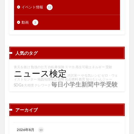
イベント情報
12
動画
3
人気のタグ
青天を衝け
勉強の仕方
自転車保険
スマホ
再生可能エネルギー
受験
ニュース検定
渋沢栄一
やる気レシピ
ゼロ・ウェ
イストセンター
地図地理検定
紙幣
化石燃料
教育
知りたいんジャー
毎日小学生新聞
中学受験
SDGs
大相撲
テレワーク
アーカイブ
2026年8月
10