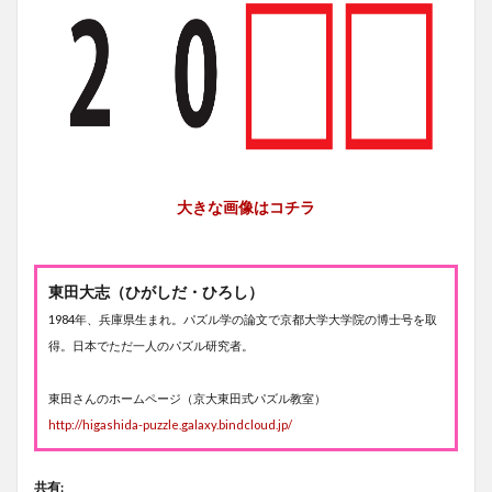
大きな画像はコチラ
東田大志（ひがしだ・ひろし）
1984年、兵庫県生まれ。パズル学の論文で京都大学大学院の博士号を取
得。日本でただ一人のパズル研究者。
東田さんのホームページ（京大東田式パズル教室）
http://higashida-puzzle.galaxy.bindcloud.jp/
共有: