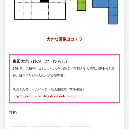
大きな画像はコチラ
東田大志（ひがしだ・ひろし）
1984年、兵庫県生まれ。パズル学の論文で京都大学大学院の博士号を取
得。日本でただ一人のパズル研究者。
東田さんのホームページ（京大東田式パズル教室）
http://higashida-puzzle.galaxy.bindcloud.jp/
共有: