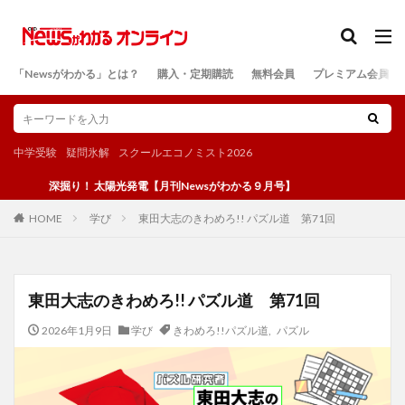
カテゴリー
「Newsがわかる」とは？
購入・定期購読
無料会員
プレミアム会員
検索
中学受験
疑問氷解
スクールエコノミスト2026
深掘り！ 太陽光発電【月刊Newsがわかる９月号】
学び
東田大志のきわめろ!! パズル道 第71回
HOME
東田大志のきわめろ!! パズル道 第71回
2026年1月9日
学び
きわめろ!!パズル道
,
パズル