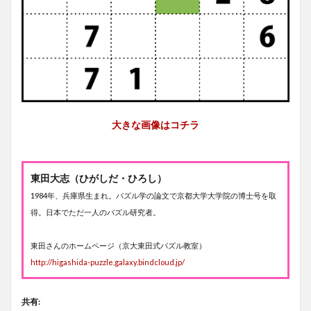
大きな画像はコチラ
東田大志（ひがしだ・ひろし）
1984年、兵庫県生まれ。パズル学の論文で京都大学大学院の博士号を取
得。日本でただ一人のパズル研究者。
東田さんのホームページ（京大東田式パズル教室）
http://higashida-puzzle.galaxy.bindcloud.jp/
共有: