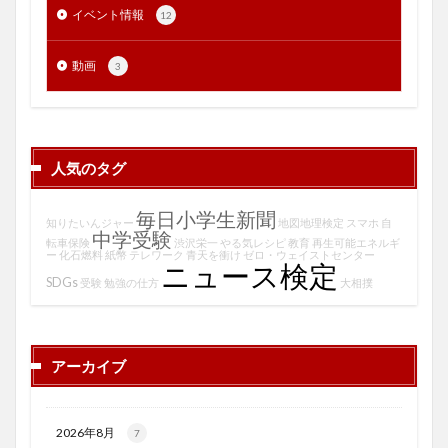
イベント情報
12
動画
3
人気のタグ
毎日小学生新聞
知りたいんジャー
地図地理検定
スマホ
自
中学受験
転車保険
渋沢栄一
やる気レシピ
教育
再生可能エネルギ
ー
化石燃料
紙幣
テレワーク
青天を衝け
ゼロ・ウェイストセンター
ニュース検定
SDGs
受験
勉強の仕方
大相撲
アーカイブ
2026年8月
7