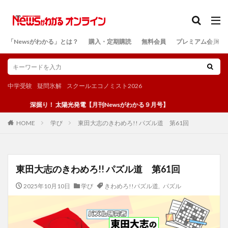
カテゴリー
「Newsがわかる」とは？
購入・定期購読
無料会員
プレミアム会員
検索
中学受験
疑問氷解
スクールエコノミスト2026
深掘り！ 太陽光発電【月刊Newsがわかる９月号】
学び
東田大志のきわめろ!! パズル道 第61回
HOME
東田大志のきわめろ!! パズル道 第61回
2025年10月10日
学び
きわめろ!!パズル道
,
パズル