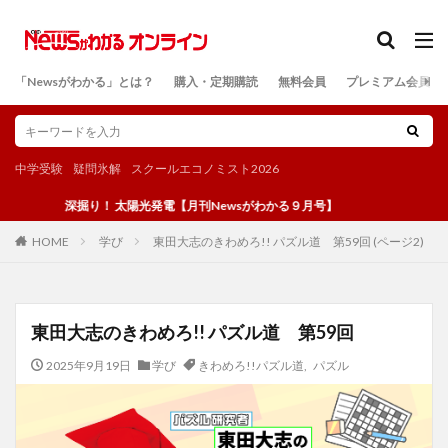
カテゴリー
「Newsがわかる」とは？
購入・定期購読
無料会員
プレミアム会員
検索
中学受験
疑問氷解
スクールエコノミスト2026
深掘り！ 太陽光発電【月刊Newsがわかる９月号】
学び
東田大志のきわめろ!! パズル道 第59回 (ページ2)
HOME
東田大志のきわめろ!! パズル道 第59回
2025年9月19日
学び
きわめろ!!パズル道
,
パズル