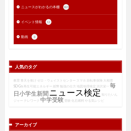
ニュースがわかるの本棚
189
イベント情報
12
動画
3
人気のタグ
教育
青天を衝け
ゼロ・ウェイストセンター
スマホ
自転車保険
大相撲
毎
SDGs
再生可能エネルギー
紙幣
勉強の仕方
地図地理検定
渋沢栄一
ニュース検定
日小学生新聞
知りたいん
中学受験
ジャー
テレワーク
受験
化石燃料
やる気レシピ
アーカイブ