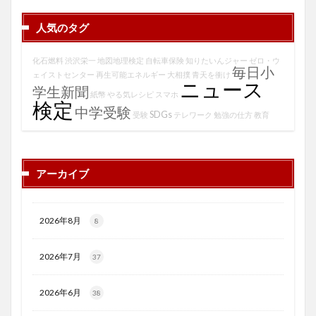
人気のタグ
化石燃料
渋沢栄一
地図地理検定
自転車保険
知りたいんジャー
ゼロ・ウ
毎日小
ェイストセンター
再生可能エネルギー
大相撲
青天を衝け
ニュース
学生新聞
紙幣
やる気レシピ
スマホ
検定
中学受験
SDGs
受験
テレワーク
勉強の仕方
教育
アーカイブ
2026年8月
8
2026年7月
37
2026年6月
38