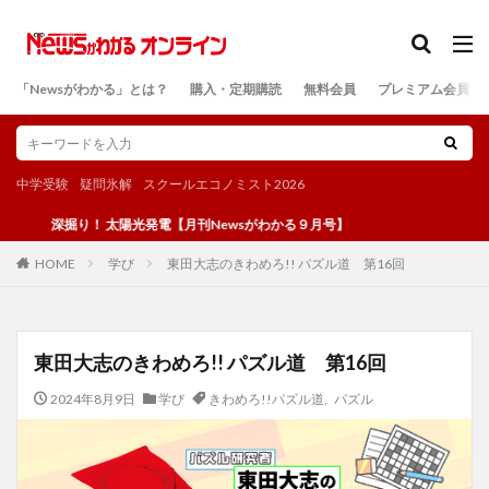
カテゴリー
「Newsがわかる」とは？
購入・定期購読
無料会員
プレミアム会員
検索
中学受験
疑問氷解
スクールエコノミスト2026
深掘り！ 太陽光発電【月刊Newsがわかる９月号】
学び
東田大志のきわめろ!! パズル道 第16回
HOME
東田大志のきわめろ!! パズル道 第16回
2024年8月9日
学び
きわめろ!!パズル道
,
パズル