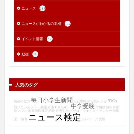
ニュース
689
ニュースがわかるの本棚
189
イベント情報
12
動画
3
人気のタグ
毎日小学生新聞
SDGs
勉強の仕方
化石燃料
やる気レシピ
中学受験
知りたいんジャー
再生可能エネルギー
大相撲
自転車保
険
スマホ
地図地理検定
紙幣
青天を衝け
ゼロ・ウェイストセンター
渋沢
ニュース検定
栄一
教育
テレワーク
受験