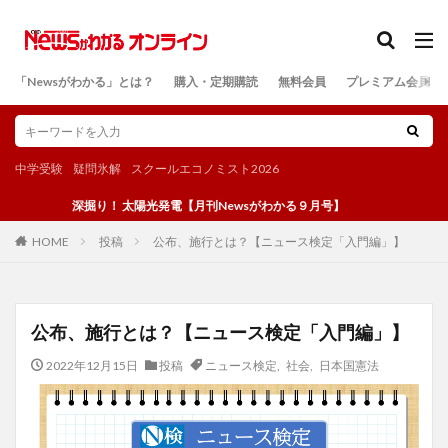
カテゴリー
「Newsがわかる」とは？
購入・定期購読
無料会員
プレミアム会員
検索
中学受験
疑問氷解
スクールエコノミスト2026
深掘り！ 太陽光発電【月刊Newsがわかる９月号】
投稿
公布、施行とは？【ニュース検定「入門編」】
HOME
公布、施行とは？【ニュース検定「入門編」】
2022年12月15日
投稿
ニュース検定
,
社会
,
日本国憲法