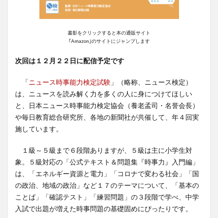
書影をクリックすると本の通販サイト
｢Amazon｣のサイトにジャンプします
次回は１２月２２日に配信予定です
「
ニュース時事能力検定試験
」（略称、ニュース検定）
は、ニュースを読み解く力を多くの人に身につけてほしい
と、日本ニュース時事能力検定協会（養老孟司・名誉会長）
や毎日教育総合研究所、各地の新聞社が共催して、年４回実
施しています。
１級～５級まで６段階ありますが、５級は主に小学生対
象。５級対応の「公式テキスト＆問題集『時事力』入門編」
は、「エネルギー資源と電力」「コロナで変わる社会」「国
の政治、地域の政治」など１７のテーマについて、「基本の
ことば」「確認テスト」「練習問題」の３段階で学べ、中学
入試で出題が増えた時事問題の基礎固めにぴったりです。