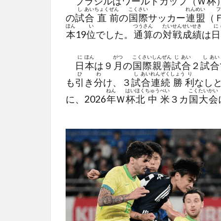
ブラジルはワールドカップ（Ｗ
杯
し
あい
ちょく
ぜん
こく
さい
れん
めい
の
試
合
直
前
の
国
際
サッカー
連
盟
（
ほん
い
つう
さん
たい
せん
せい
せき
に
本
19
位
でした。
通
算
の
対
戦
成
績
は
日
に
ほん
がつ
こく
さい
しん
ぜん
じ
あい
し
あい
日
本
は９
月
の
国
際
親
善
試
合
２
試
合
ひ
わ
し
あい
れん
ぞく
しょう
り
も
引
き
分
け、３
試
合
連
続
勝
利
なし
ねん
はい
ほく
ちゅう
べい
こく
たい
かい
に、2026
年
Ｗ
杯
北
中
米
３カ
国
大
会