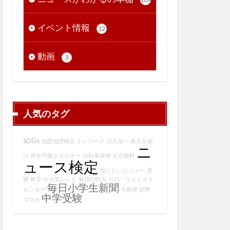
イベント情報
12
動画
3
人気のタグ
SDGs
地図地理検定
テレワーク
渋沢栄一
青天を衝
ニ
け
再生可能エネルギー
自転車保険
化石燃料
ュース検定
知りたいんジャー
受
験
教育
やる気レシピ
勉強の仕方
ゼロ・ウェイスト
毎日小学生新聞
センター
大相撲
紙幣
中学受験
スマホ