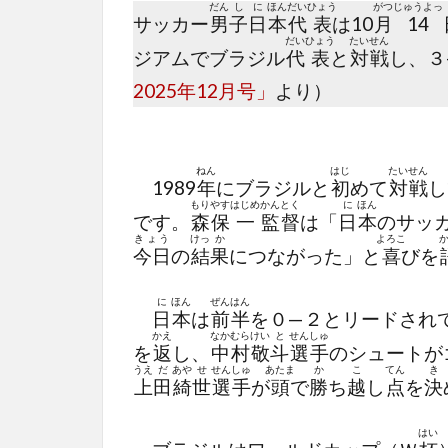
だん
し
に
ほん
だい
ひょう
がつ
じゅうよっ
サッカー
男
子
日
本
代
表
は10
月
14
だい
ひょう
たい
せん
ジアムでブラジル
代
表
と
対
戦
し、３
2025年12月号」
より）
ねん
はじ
たい
せん
1989
年
にブラジルと
初
めて
対
戦
し
もり
やす
はじめ
かん
とく
に
ほん
です。
森
保
一
監
督
は「
日
本
のサッ
きょう
けっ
か
よろこ
今日
の
結
果
につながった」と
喜
びを
に
ほん
ぜん
はん
日
本
は
前
半
を０—２とリードされ
かえ
なか
むら
けい
と
せん
しゅ
を
返
し、
中
村
敬
斗
選
手
のシュートが
うえ
だ
あや
せ
せん
しゅ
あたま
か
こ
てん
き
上
田
綺
世
選
手
が
頭
で
勝
ち
越
し
点
を
決
はい