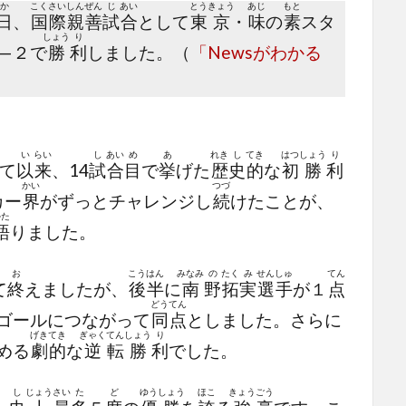
か
こく
さい
しん
ぜん
じ
あい
とう
きょう
あじ
もと
日
、
国
際
親
善
試
合
として
東
京
・
味
の
素
スタ
しょう
り
—２で
勝
利
しました。（
「Newsがわかる
い
らい
し
あい
め
あ
れき
し
てき
はつ
しょう
り
て
以
来
、14
試
合
目
で
挙
げた
歴
史
的
な
初
勝
利
かい
つづ
カー
界
がずっとチャレンジし
続
けたことが、
かた
語
りました。
お
こう
はん
みなみ
の
たく
み
せん
しゅ
てん
て
終
えましたが、
後
半
に
南
野
拓
実
選
手
が１
点
どう
てん
ゴールにつながって
同
点
としました。さらに
げき
てき
ぎゃく
てん
しょう
り
める
劇
的
な
逆
転
勝
利
でした。
し
じょう
さい
た
ど
ゆう
しょう
ほこ
きょう
ごう