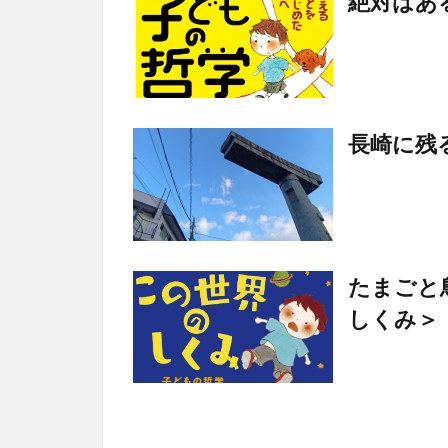
絶対はあ
長崎に残
たまごと
しくみ＞