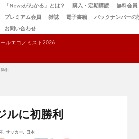
「Newsがわかる」とは？
購入・定期購読
無料会員
プレミアム会員
雑誌
電子書籍
バックナンバーの
お問い合わせ
検索
ールエコノミスト2026
初勝利
ジルに初勝利
杯
,
サッカー
,
日本