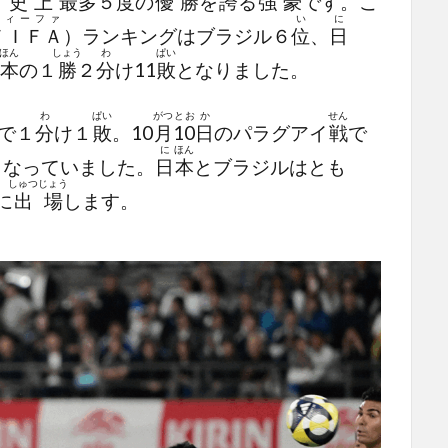
）
史
上
最
多
５
度
の
優
勝
を
誇
る
強
豪
です。こ
フィーファ
い
に
ＦＩＦＡ
）ランキングはブラジル６
位
、
日
ほん
しょう
わ
ぱい
本
の１
勝
２
分
け11
敗
となりました。
わ
ぱい
がつ
とお
か
せん
で１
分
け１
敗
。10
月
10
日
のパラグアイ
戦
で
に
ほん
となっていました。
日
本
とブラジルはとも
しゅつ
じょう
に
出
場
します。