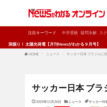
カテゴリー
注目キーワード
中学受験
疑問氷解
スク
 太陽光発電【月刊Newsがわかる９月号】
ニュース
サッカー日本 ブラジルに
HOME
サッカー日本 ブラ
2025年11月26日
ニュース
サッカーW