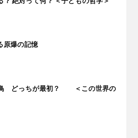
る？ 絶対って何？ ＜子どもの哲学＞
る原爆の記憶
鳥 どっちが最初？ ＜この世界の