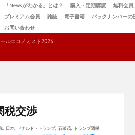
「Newsがわかる」とは？
購入・定期購読
無料会員
プレミアム会員
雑誌
電子書籍
バックナンバーの
お問い合わせ
検索
ールエコノミスト2026
関税交渉
税
,
日本
,
ドナルド・トランプ
,
石破茂
,
トランプ関税