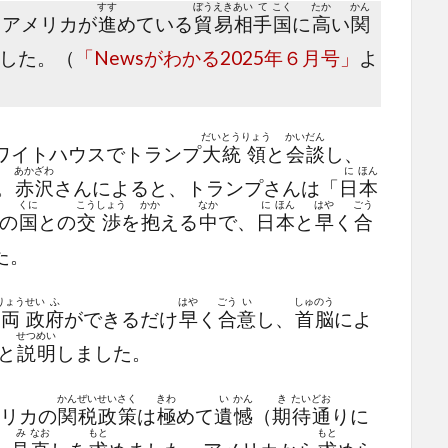
すす
ぼう
えき
あい
て
こく
たか
かん
、アメリカが
進
めている
貿
易
相
手
国
に
高
い
関
した。（
「Newsがわかる2025年６月号」
よ
だい
とう
りょう
かい
だん
ワイトハウスでトランプ
大
統
領
と
会
談
し、
あか
ざわ
に
ほん
。
赤
沢
さんによると、トランプさんは「
日
本
くに
こう
しょう
かか
なか
に
ほん
はや
ごう
の
国
との
交
渉
を
抱
える
中
で、
日
本
と
早
く
合
た。
りょう
せい
ふ
はや
ごう
い
しゅ
のう
両
政
府
ができるだけ
早
く
合
意
し、
首
脳
によ
せつ
めい
と
説
明
しました。
かん
ぜい
せい
さく
きわ
い
かん
き
たい
どお
リカの
関
税
政
策
は
極
めて
遺
憾
（
期
待
通
りに
み
なお
もと
もと