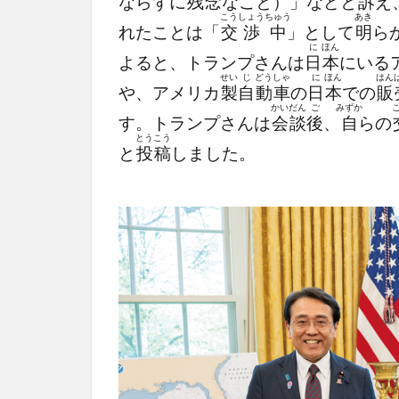
ならずに
残
念
なこと）」などと
訴
え
こう
しょう
ちゅう
あき
れたことは「
交
渉
中
」として
明
ら
に
ほん
よると、トランプさんは
日
本
にいる
せい
じ
どう
しゃ
に
ほん
はん
や、アメリカ
製
自
動
車
の
日
本
での
販
かい
だん
ご
みずか
す。トランプさんは
会
談
後
、
自
らの
とう
こう
と
投
稿
しました。