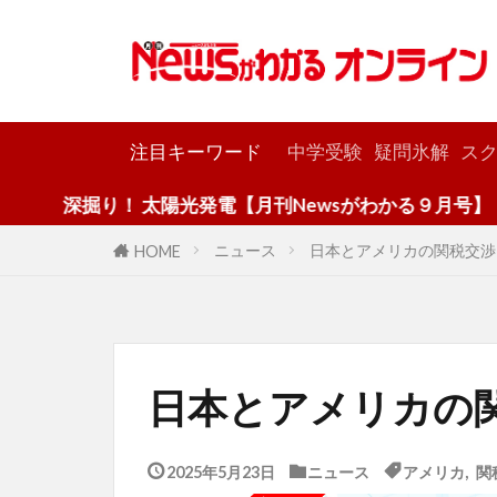
カテゴリー
注目キーワード
中学受験
疑問氷解
スク
！ 太陽光発電【月刊Newsがわかる９月号】
ニュース
日本とアメリカの関税交渉
HOME
日本とアメリカの
2025年5月23日
ニュース
アメリカ
,
関