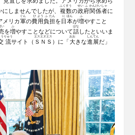
、
見
直
しを
求
めました。アメリカから
求
めら
ふく
すう
せい
ふ
かん
けい
しゃ
かにしませんでしたが、
複
数
の
政
府
関
係
者
に
ぐん
ひ
よう
ふ
たん
に
ほん
ふ
アメリカ
軍
の
費
用
負
担
を
日
本
が
増
やすこと
ばい
ふ
はな
売
を
増
やすことなどについて
話
したといいま
こう
りゅう
エス
エヌ
エス
おお
しん
てん
交
流
サイト（
Ｓ
Ｎ
Ｓ
）に「
大
きな
進
展
だ」