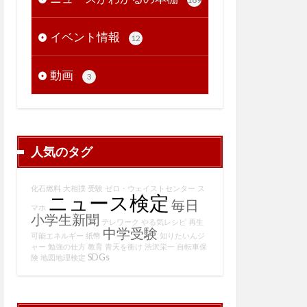
イベント情報
12
動画
3
人気のタグ
化石燃料
大相撲
受験
ゼロ・ウェイストセンター
ス
ニュース検定
毎日
マホ
小学生新聞
テレワーク
やる気レシピ
再生
中学受験
可能エネルギー
紙幣
知りたいんジ
ャー
勉強の仕方
教育
青天を衝け
渋沢栄一
自転車保
SDGs
険
地図地理検定