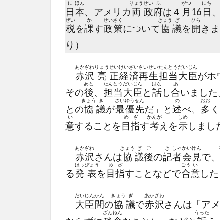
に
ほん
りょう
せい
ふ
がつ
にち
日
本
、アメリカ
両
政
府
は４
月
16
日
ぜい
か
せい
さく
きょう
ぎ
ひら
税
を
課
す
政
策
について
協
議
を
開
きま
り）
あか
ざわ
りょう
せい
けい
ざい
さい
せい
たん
とう
だい
じん
赤
沢
亮
正
経
済
再
生
担
当
大
臣
がホ
あと
たん
とう
だい
じん
はな
あ
その
後
、
担
当
大
臣
と
話
し
合
いました
きょう
ぎ
さい
ゆう
せん
の
おお
との
協
議
が
最
優
先
だ」と
述
べ、
多
く
い
め
ざ
かんが
しめ
意
することを
目
指
す
考
えを
示
しまし
あか
ざわ
きょう
ぎ
ご
き
しゃ
かい
けん
赤
沢
さんは
協
議
後
の
記
者
会
見
で、
はっ
ぴょう
め
ざ
ごう
い
る
発
表
を
目
指
すことなどで
合
意
した
だい
じん
かん
きょう
ぎ
あか
ざわ
大
臣
間
の
協
議
で
赤
沢
さんは「アメ
ざん
ねん
うった