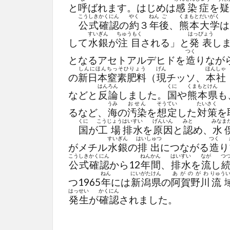
と
呼
ばれます。はじめは
感染症
を
疑
こうしき
かくにん
やく
ねん
ご
くまもとだいがく
公式
確認
の
約
３
年
後
、
熊本大学
は
すいぎん
ちゅうもく
はっぴょう
して
水銀
が
注目
される」と
発表
し
つく
となるアセトアルデヒドを
造
りなが
しんにほんちっそひりょう
げん
ほんしゃ
の
新日本窒素肥料
（
現
チッソ、
本社
はんろん
くに
くまもとけん
などと
反論
しました。
国
や
熊本県
も
うみ
おせん
そうてい
たいさく
るなど、
海
の
汚染
を
想定
した
対策
を
くに
こうじょう
はいすい
げんいん
みと
みなま
国
が
工場
排水
を
原因
と
認
め、
水
すいぎん
はいしゅつ
つく
がメチル
水銀
の
排出
につながる
造
り
こうしき
かくにん
ねん
かん
はいすい
なが
つ
公式
確認
から12
年
間
、
排水
を
流
し
ねん
にいがたけん
あがのがわ
りゅう
つ1965
年
には
新潟県
の
阿賀野川
流
はっせい
かくにん
発生
が
確認
されました。