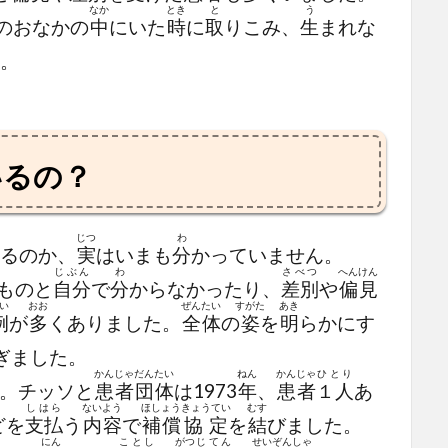
なか
とき
と
う
のおなかの
中
にいた
時
に
取
りこみ、
生
まれな
。
いるの？
じつ
わ
るのか、
実
はいまも
分
かっていません。
じぶん
わ
さべつ
へんけん
ものと
自分
で
分
からなかったり、
差別
や
偏見
い
おお
ぜんたい
すがた
あき
例
が
多
くありました。
全体
の
姿
を
明
らかにす
ぎました。
かんじゃ
だんたい
ねん
かんじゃ
ひとり
。チッソと
患者
団体
は1973
年
、
患者
１人
あ
しはら
ないよう
ほしょう
きょうてい
むす
どを
支払
う
内容
で
補償
協定
を
結
びました。
にん
ことし
がつ
じてん
せいぞんしゃ