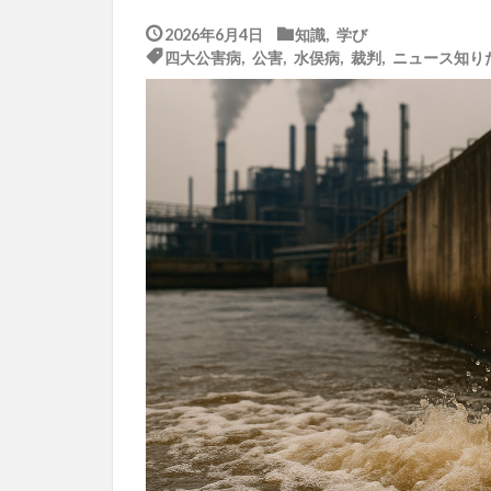
2026年6月4日
知識
,
学び
四大公害病
,
公害
,
水俣病
,
裁判
,
ニュース知り