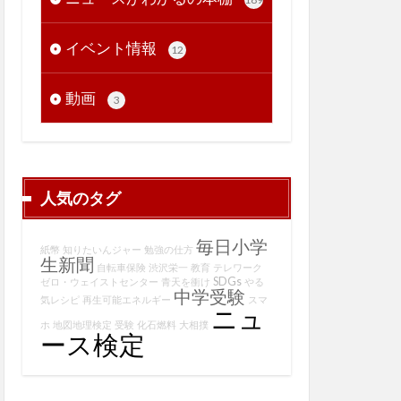
イベント情報
12
動画
3
人気のタグ
毎日小学
紙幣
知りたいんジャー
勉強の仕方
生新聞
自転車保険
渋沢栄一
教育
テレワーク
SDGs
ゼロ・ウェイストセンター
青天を衝け
やる
中学受験
気レシピ
再生可能エネルギー
スマ
ニュ
ホ
地図地理検定
受験
化石燃料
大相撲
ース検定