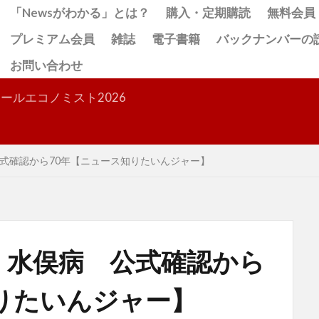
「Newsがわかる」とは？
購入・定期購読
無料会員
プレミアム会員
雑誌
電子書籍
バックナンバーの
お問い合わせ
検索
ールエコノミスト2026
式確認から70年【ニュース知りたいんジャー】
・水俣病 公式確認から
りたいんジャー】