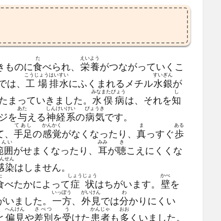
た
えいよう
きものに
食
べられ、
栄養
がつながっていくこ
こうじょう
はいすい
すいぎん
では、
工場
排水
にふくまれるメチル
水銀
が
みなまたびょう
し
たまっていきました。
水俣病
は、それを
知
あた
しんけいけい
びょうき
ジを
与
える
神経系
の
病気
です。
てあし
かんかく
ま
ある
て、
手足
の
感覚
がなくなったり、
真
っすぐ
歩
はんい
みみ
き
範囲
がせまくなったり、
耳
が
聴
こえにくくな
んせん
感染
はしません。
た
しょうじょう
かべ
食
べたかによって
症状
はちがいます。
壁
を
いっぽう
がいけん
わ
がいました。
一方
、
外見
では
分
かりにくい
へんけん
さべつ
う
かんじゃ
おお
と
偏見
や
差別
を
受
けた
患者
も
多
くいました。