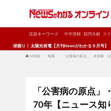
カテゴリー
注目キーワード
中学受験
疑問氷解
スク
 太陽光発電【月刊Newsがわかる９月号】
知識
「公害病の原点」・水俣病 公
HOME
「公害病の原点」
70年【ニュース知