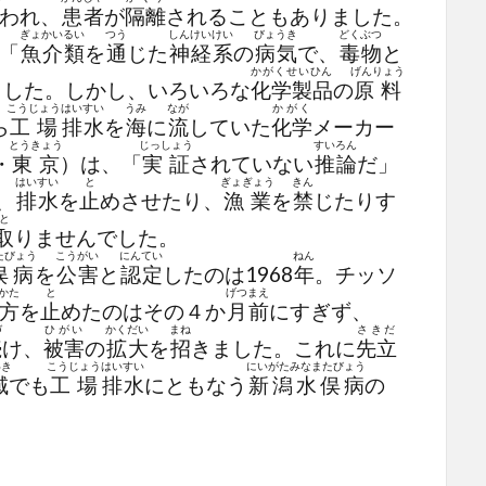
われ、
患者
が
隔離
されることもありました。
ぎょかいるい
つう
しんけいけい
びょうき
どくぶつ
「
魚介類
を
通
じた
神経系
の
病気
で、
毒物
と
かがくせいひん
げんりょう
ました。しかし、いろいろな
化学製品
の
原料
こうじょう
はいすい
うみ
なが
かがく
ら
工場
排水
を
海
に
流
していた
化学
メーカー
とうきょう
じっしょう
すいろん
・
東京
）は、「
実証
されていない
推論
だ」
はいすい
と
ぎょぎょう
きん
、
排水
を
止
めさせたり、
漁業
を
禁
じたりす
と
取
りませんでした。
たびょう
こうがい
にんてい
ねん
俣病
を
公害
と
認定
したのは1968
年
。チッソ
かた
と
げつ
まえ
方
を
止
めたのはその４か
月
前
にすぎず、
づ
ひがい
かくだい
まね
さきだ
続
け、
被害
の
拡大
を
招
きました。これに
先立
いき
こうじょう
はいすい
にいがたみなまたびょう
域
でも
工場
排水
にともなう
新潟水俣病
の