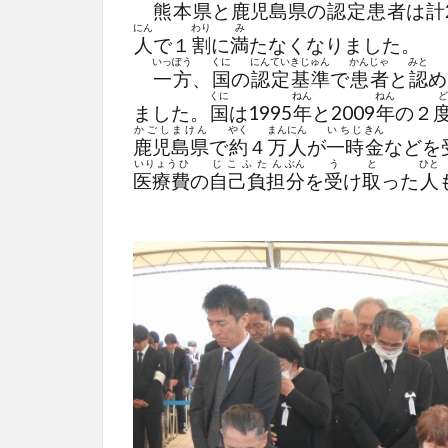
熊本県
と
鹿児島県
の
認定
患者
は
計
にん
わり
み
人
で１
割
に
満
たなくなりました。
いっぽう
くに
にんていきじゅん
かんじゃ
みと
一方
、
国
の
認定基準
で
患者
と
認
め
くに
ねん
ねん
ど
ました。
国
は1995
年
と2009
年
の２
かごしまけん
やく
まんにん
いちじ
きん
鹿児島県
で
約
４
万人
が
一時
金
などを
いりょうひ
じこふたん
ぶん
う
と
ひと
医療費
の
自己負担
分
を
受
け
取
った
人