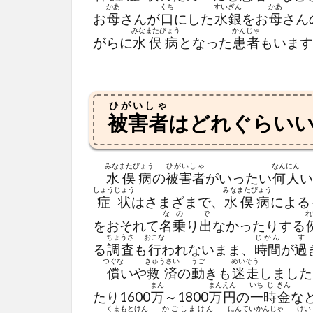
かあ
くち
すいぎん
かあ
お
母
さんが
口
にした
水銀
をお
母
さん
みなまたびょう
かんじゃ
がらに
水俣病
となった
患者
もいます
ひがいしゃ
被害者
はどれぐらい
みなまたびょう
ひがいしゃ
なん
にん
水俣病
の
被害者
がいったい
何
人
い
しょうじょう
みなまたびょう
症状
はさまざまで、
水俣病
による
なの
で
れ
をおそれて
名乗
り
出
なかったりする
ちょうさ
おこな
じかん
す
る
調査
も
行
われないまま、
時間
が
過
つぐな
きゅうさい
うご
めいそう
償
いや
救済
の
動
きも
迷走
しました
まん
まん
えん
いち
じ
きん
たり1600
万
～1800
万
円
の
一
時
金
な
くまもとけん
かごしまけん
にんてい
かんじゃ
けい