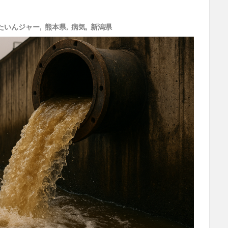
たいんジャー
,
熊本県
,
病気
,
新潟県