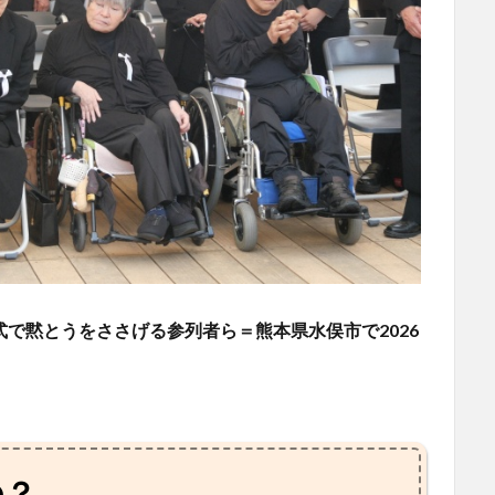
式で黙とうをささげる参列者ら＝熊本県水俣市で2026
の？