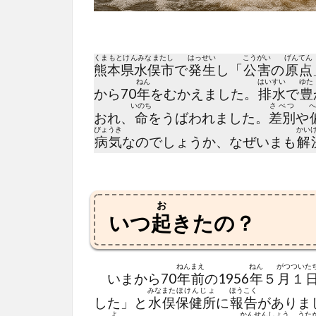
くまもとけんみなまたし
はっせい
こうがい
げんてん
熊本県水俣市
で
発生
し「
公害
の
原点
ねん
はいすい
ゆた
から70
年
をむかえました。
排水
で
豊
いのち
さべつ
へ
おれ、
命
をうばわれました。
差別
や
びょうき
かい
病気
なのでしょうか、なぜいまも
解
お
いつ
起
きたの？
ねん
まえ
ねん
がつ
ついた
いまから70
年
前
の1956
年
５
月
１
みなまた
ほけんじょ
ほうこく
した」と
水俣
保健所
に
報告
がありま
よ
かんせんしょう
うた