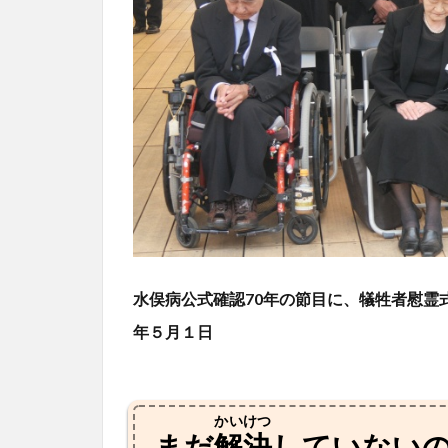
水俣病公式確認70年の節目に、犠牲者慰霊
年５月１日
かいけつ
まだ
解決
していない