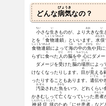
びょうき
どんな
病気
なの？
ちい
い
おお
い
小
さな
生
きものが、より
大
きな
生
しょくもつれんさ
みなまた
とを「
食物連鎖
」といいます。
水俣
しょくもつれんさ
うみ
なか
さかな
かい
食物連鎖
によって
海
の
中
の
魚
や
貝
に
た
ひと
のう
ちゅうしん
らずに
食
べた
人
の
脳
を
中心
にダメー
う
のう
ばしょ
ダメージを
受
けた
脳
の
場所
によっ
め
み
けなくなったりします。
目
が
見
える
いでん
か
ったりすることもあります。
遺伝
や
おせん
さかな
汚染
された
魚
をいつ、どれくらい
な
かんじゃ
かきむしって
亡
くなっていった
患者
しんけいしょう
じょう
かんじゃ
神経症
状
のため「にせ
患者
」など