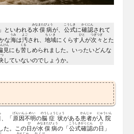
みなまたびょう
こうしき
かくにん
」といわれる
水俣病
が、
公式
に
確認
されて
うみ
よご
ちいき
ひと
つぎつぎ
かな
海
は
汚
され、
地域
にくらす
人
が
次々
とた
んけん
くる
偏見
にも
苦
しめられました。いったいどんな
けつ
決
していないのでしょうか。
ち
げんいん
ふめい
のうしょう
じょう
かんじゃ
にゅういん
日
、「
原因
不明
の
脳症
状
がある
患者
が
入院
ひ
みなまたびょう
こうしき
かくにん
ひ
した。この
日
が
水俣病
の「
公式
確認
の
日
」
が
かんじゃ
かくり