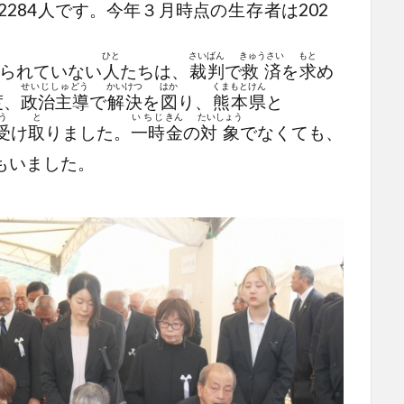
2284
人
です。
今年
３
月
時点
の
生存者
は202
ひと
さいばん
きゅうさい
もと
られていない
人
たちは、
裁判
で
救済
を
求
め
せいじしゅどう
かいけつ
はか
くまもとけん
度
、
政治主導
で
解決
を
図
り、
熊本県
と
う
と
いちじ
きん
たいしょう
受
け
取
りました。
一時
金
の
対象
でなくても、
もいました。