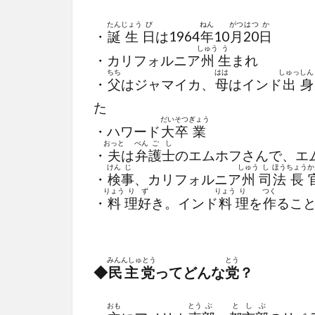
たん
じょう
び
ねん
がつ
はつ
か
・
誕
生
日
は1964
年
10
月
20
日
しゅう
う
・カリフォルニア
州
生
まれ
ちち
はは
しゅっ
しん
・
父
はジャマイカ、
母
はインド
出
身
た
だい
そつ
ぎょう
・ハワード
大
卒
業
おっと
べん
ご
し
・
夫
は
弁
護
士
のエムホフさんで、エ
けん
じ
しゅう
し
ほう
ちょう
か
・
検
事
、カリフォルニア
州
司
法
長
りょう
り
ず
りょう
り
つく
・
料
理
好
き。インド
料
理
を
作
るこ
みんんしゅとう
とう
◆
民主党
ってどんな
党
？
おも
とう
ぶ
と
し
ぶ