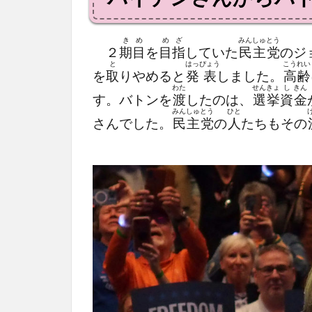
き
め
め
ざ
みん
しゅ
とう
２
期
目
を
目
指
していた
民
主
党
のジ
と
はっ
ぴょう
こう
れい
を
取
りやめると
発
表
しました。
高
齢
わた
せん
きょ
し
きん
す。バトンを
渡
したのは、
選
挙
資
金
みん
しゅ
とう
ひと
さんでした。
民
主
党
の
人
たちもその