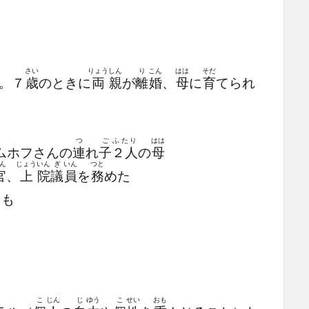
さい
りょう
しん
り
こん
はは
そだ
。７
歳
のときに
両
親
が
離
婚
、
母
に
育
てられ
つ
ご
ふたり
はは
ムホフさんの
連
れ
子
２人
の
母
ん
じょう
いん
ぎ
いん
つと
官
、
上
院
議
員
を
務
めた
とも
こ
じん
じ
ゆう
こ
せい
おも