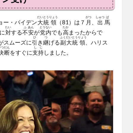
だい
とう
りょう
がつ
しゅつ
ば
ョー・バイデン
大
統
領
（81）は７
月
、
出
馬
たい
ふ
あん
とう
ない
たか
に
対
する
不
安
が
党
内
でも
高
まったからで
ひ
つ
ふく
だい
とう
りょう
がスムーズに
引
き
継
げる
副
大
統
領
、ハリス
けつ
だん
し
じ
決
断
をすぐに
支
持
しました。