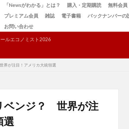
「Newsがわかる」とは？
購入・定期購読
無料会員
プレミアム会員
雑誌
電子書籍
バックナンバーの
お問い合わせ
検索
ールエコノミスト2026
世界が注目！アメリカ大統領選
リベンジ？ 世界が注
領選