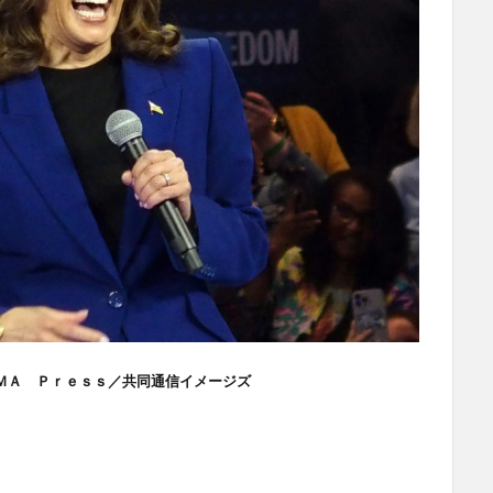
ＭＡ Ｐｒｅｓｓ／共同通信イメージズ