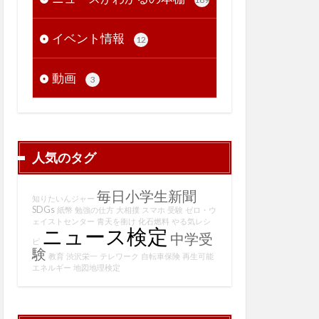
イベント情報
12
動画
3
人気のタグ
毎日小学生新聞
知りたいんジャー
SDGs
紙幣
勉強の仕方
大相撲
スマホ
受験
ゼロ・ウ
ェイストセンター
青天を衝け
化石燃料
やる気レシ
ニュース検定
中学受
ピ
験
教育
渋沢栄一
テレワーク
自転車保険
再生可能
エネルギー
地図地理検定