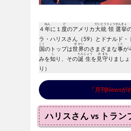
ねん
ど
だい
とう
りょう
せん
きょ
４
年
に１
度
のアメリカ
大
統
領
選
挙
ラ・ハリスさん（59）とドナルド・
こく
せ
かい
こと
国
のトップは
世
界
のさまざまな
事
が
し
たん
じょう
み
まも
みを
知
り、その
誕
生
を
見
守
りましょ
り）
「月刊Newsが
ハリスさん vs トラン