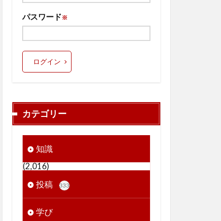
パスワード
※
ログイン
カテゴリー
知識
(2,016)
投稿
333
学び