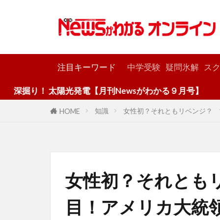
カテゴリー
注目キーワード
中学受験
疑問氷解
スク
発電【月刊Newsがわかる９月号】
知識
女性初？それともリベンジ？ 
HOME
女性初？それとも
目！アメリカ大統