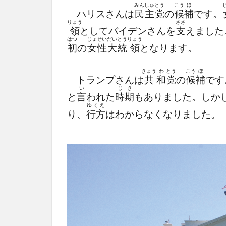
みん
しゅ
とう
こう
ほ
ハリスさんは
民
主
党
の
候
補
です。
りょう
ささ
領
としてバイデンさんを
支
えました
はつ
じょ
せい
だい
とう
りょう
初
の
女
性
大
統
領
となります。
きょう
わ
とう
こう
ほ
トランプさんは
共
和
党
の
候
補
です
い
じ
き
と
言
われた
時
期
もありました。しか
ゆくえ
り、
行方
はわからなくなりました。