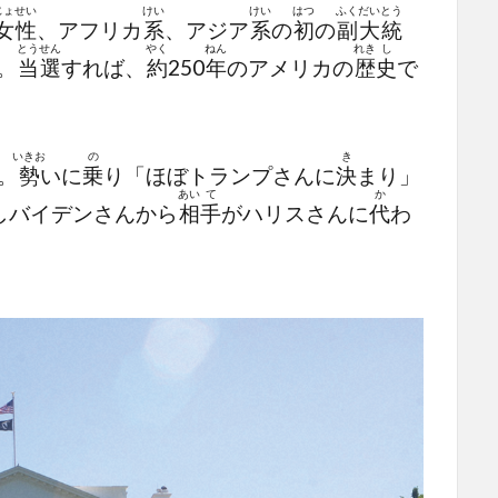
じょ
せい
けい
けい
はつ
ふく
だい
とう
女
性
、アフリカ
系
、アジア
系
の
初
の
副
大
統
とう
せん
やく
ねん
れき
し
。
当
選
すれば、
約
250
年
のアメリカの
歴
史
で
いきお
の
き
。
勢
いに
乗
り「ほぼトランプさんに
決
まり」
あい
て
か
しバイデンさんから
相
手
がハリスさんに
代
わ