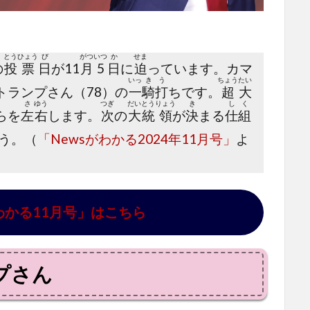
とう
ひょう
び
がつ
いつ
か
せま
の
投
票
日
が11
月
5
日
に
迫
っています。カマ
いっ
き
う
ちょう
たい
トランプさん（78）の
一
騎
打
ちです。
超
大
さ
ゆう
つぎ
だい
とう
りょう
き
し
く
らを
左
右
します。
次
の
大
統
領
が
決
まる
仕
組
う。（
「Newsがわかる2024年11月号」
よ
わかる11月号」はこちら
プさん