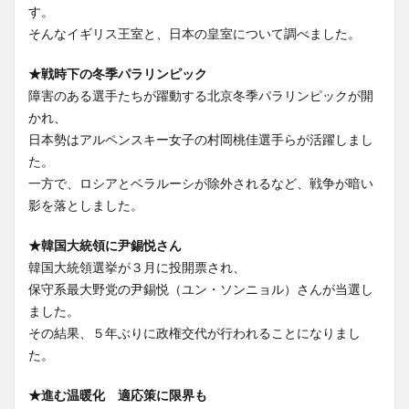
す。
そんなイギリス王室と、日本の皇室について調べました。
★戦時下の冬季パラリンピック
障害のある選手たちが躍動する北京冬季パラリンピックが開
かれ、
日本勢はアルペンスキー女子の村岡桃佳選手らが活躍しまし
た。
一方で、ロシアとベラルーシが除外されるなど、戦争が暗い
影を落としました。
★韓国大統領に尹錫悦さん
韓国大統領選挙が３月に投開票され、
保守系最大野党の尹錫悦（ユン・ソンニョル）さんが当選し
ました。
その結果、５年ぶりに政権交代が行われることになりまし
た。
★進む温暖化 適応策に限界も