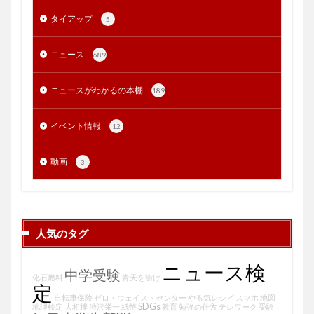
タイアップ
5
ニュース
689
ニュースがわかるの本棚
189
イベント情報
12
動画
3
人気のタグ
ニュース検
中学受験
化石燃料
青天を衝け
定
自転車保険
ゼロ・ウェイストセンター
やる気レシピ
スマホ
地図
SDGs
地理検定
大相撲
渋沢栄一
紙幣
教育
勉強の仕方
テレワーク
受験