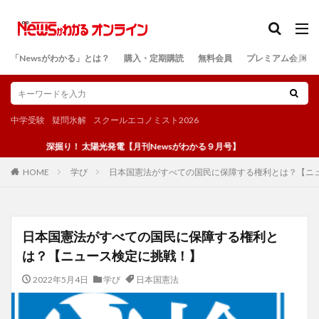
カテゴリー
「Newsがわかる」とは？
購入・定期購読
無料会員
プレミアム会員
検索
中学受験
疑問氷解
スクールエコノミスト2026
深掘り！ 太陽光発電【月刊Newsがわかる９月号】
学び
日本国憲法がすべての国民に保障する権利とは？【ニ
HOME
日本国憲法がすべての国民に保障する権利と
は？【ニュース検定に挑戦！】
2022年5月4日
学び
日本国憲法