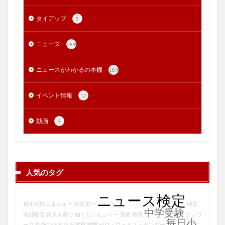
タイアップ
5
ニュース
689
ニュースがわかるの本棚
189
イベント情報
12
動画
3
人気のタグ
ニュース検定
再生可能エネルギー
渋沢栄一
地図
中学受験
地理検定
青天を衝け
知りたいんジャー
受験
教育
テレワ
毎日小
ーク
勉強の仕方
化石燃料
紙幣
ゼロ・ウェイストセンター