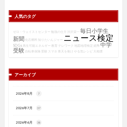
人気のタグ
毎日小学生
ゼロ・ウェイストセンター
勉強の仕方
渋沢栄一
ニュース検定
新聞
化石燃料
知りたいんジャー
中学
SDGs
再生可能エネルギー
教育
テレワーク
地図地理検定
紙幣
受験
自転車保険
受験
スマホ
青天を衝け
やる気レシピ
大相撲
アーカイブ
2026年8月
7
2026年7月
37
2026年6月
38