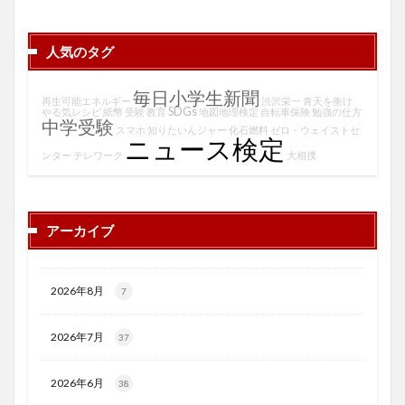
人気のタグ
毎日小学生新聞
再生可能エネルギー
渋沢栄一
青天を衝け
SDGs
やる気レシピ
紙幣
受験
教育
地図地理検定
自転車保険
勉強の仕方
中学受験
スマホ
知りたいんジャー
化石燃料
ゼロ・ウェイストセ
ニュース検定
ンター
テレワーク
大相撲
アーカイブ
2026年8月
7
2026年7月
37
2026年6月
38