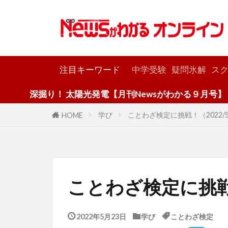
カテゴリー
注目キーワード
中学受験
疑問氷解
スク
掘り！ 太陽光発電【月刊Newsがわかる９月号】
学び
ことわざ検定に挑戦！（2022/5
HOME
ことわざ検定に挑戦！
2022年5月23日
学び
ことわざ検定