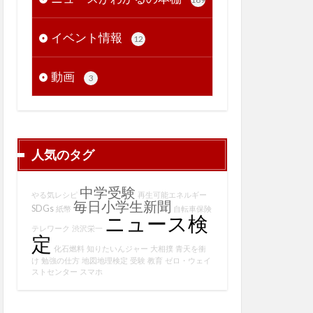
イベント情報
12
動画
3
人気のタグ
中学受験
やる気レシピ
再生可能エネルギー
毎日小学生新聞
SDGs
紙幣
自転車保険
ニュース検
テレワーク
渋沢栄一
定
化石燃料
知りたいんジャー
大相撲
青天を衝
け
勉強の仕方
地図地理検定
受験
教育
ゼロ・ウェイ
ストセンター
スマホ