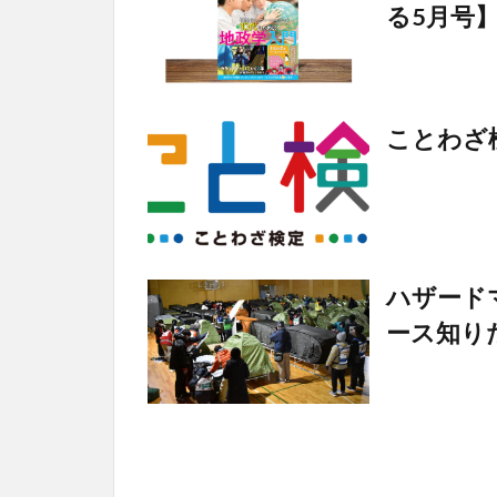
る5月号
ことわざ検
ハザード
ース知り