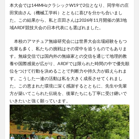
本大会では144MHzクラシックW19で2位となり、同学年の庄
田実由さん（機械工学科）とともに喜びを分かち合いまし
た。この結果から、私と庄田さんは2026年11月開催の第3地
域ARDF競技大会の日本代表にも選ばれました。
本校のアマチュア無線研究会には世界大会出場経験をもつ
先輩も多く、私たちの挑戦はその背中を追うものでもありま
す。無線交信では国内外の無線家との交信を通じて地理的教
養や国際感覚が広がり、ARDFでは限られた時間の中で優先順
位をつけて行動を決めることで判断力や持久力が鍛えられま
す。こうした一連の活動は私を大きく成長させてくれまし
た。この恵まれた環境に深く感謝するとともに、先生や先輩
方が築いてこられた伝統を、後輩たちにも丁寧に受け継いで
いきたいと強く願っています。