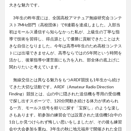
大きな魅力です。
3年生の昨年度には、全国高校アマチュア無線研究会コンテ
スト7MHz部門（高校団体）で8連覇を達成しました。入部当
初はモールス通信すら知らなかった私が、上級生の丁寧な指
導で技術を習得し、得点源として優勝に貢献できたことは大
きな自信となりました。今年は高専4年生のため高校コンテス
トには出場できませんが、高専ならではの5年間という時間を
活かし、後輩指導や運営面にも力を入れ、部全体の底上げに
関わりたいと考えています。
無線交信とは異なる魅力をもつARDF競技も1年生から続け
てきた大切な活動です。ARDF（Amateur Radio Direction
Finding）競技とは、山の中に隠された送信機を専用の受信機
で探し出すスポーツで、120分間動き続ける体力が求められ
る一方、モールス信号を頼りに探す「宝探し」のような楽し
さもあります。初参加の練習会では設置された送信機5台中の
1台しか見つけられず悔しい思いをしましたが、その後も練習
会や大会参加を重ね、3年生の秋に地元福井で開催された全日