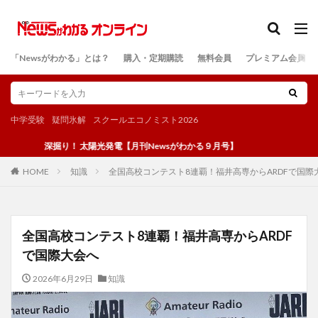
カテゴリー
「Newsがわかる」とは？
購入・定期購読
無料会員
プレミアム会員
検索
中学受験
疑問氷解
スクールエコノミスト2026
深掘り！ 太陽光発電【月刊Newsがわかる９月号】
知識
全国高校コンテスト8連覇！福井高専からARDFで国際
HOME
全国高校コンテスト8連覇！福井高専からARDF
で国際大会へ
2026年6月29日
知識