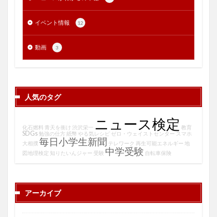
イベント情報
12
動画
3
人気のタグ
ニュース検定
化石燃料
青天を衝け
渋沢栄一
教育
SDGs
勉強の仕方
紙幣
やる気レシピ
ゼロ・ウェイストセンター
スマホ
毎日小学生新聞
大相撲
テレワーク
再生可能エネルギー
地
中学受験
図地理検定
知りたいんジャー
受験
自転車保険
アーカイブ