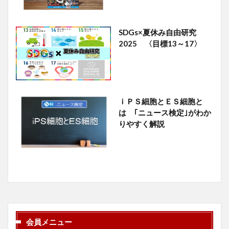
SDGs×夏休み自由研究
2025 〈目標13～17〉
ｉＰＳ細胞とＥＳ細胞と
は ｢ニュース検定｣がわか
りやすく解説
会員メニュー