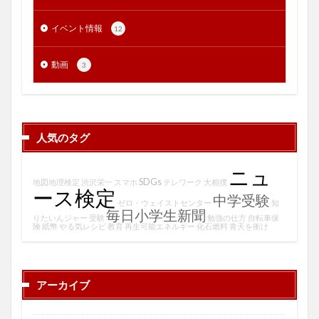
イベント情報
12
動画
3
人気のタグ
ニュ
SDGs
地図地理検定
渋沢栄一
スマホ
テレワーク
大相撲
ース検定
中学受験
ゼロ・ウェイストセンター
知
毎日小学生新聞
りたいんジャー
受験
勉強の仕方
自転車保
険
紙幣
やる気レシピ
教育
再生可能エネルギー
化石燃料
青天を衝け
アーカイブ