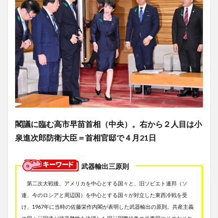
閣議に臨む高市早苗首相（中央）。右から２人目は小
泉進次郎防衛大臣＝首相官邸で４月21日
武器輸出三原則
第二次大戦後、アメリカを中心とする国々と、旧ソビエト連邦（ソ
連、今のロシアと周辺国）を中心とする国々が対立した東西冷戦を受
け、1967年に当時の佐藤栄作内閣が表明した武器輸出の原則。共産主義