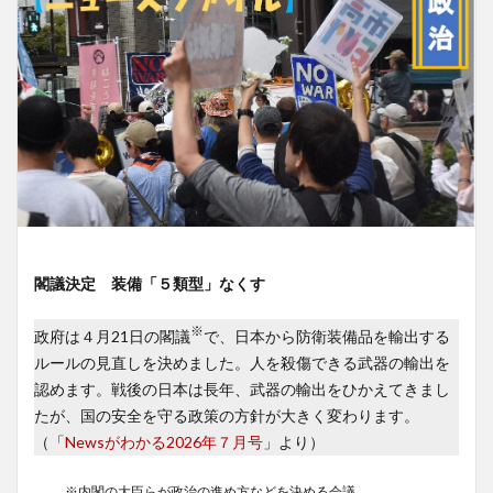
閣議決定 装備「５類型」なくす
※
政府は４月21日の閣議
で、日本から防衛装備品を輸出する
ルールの見直しを決めました。人を殺傷できる武器の輸出を
認めます。戦後の日本は長年、武器の輸出をひかえてきまし
たが、国の安全を守る政策の方針が大きく変わります。
（「
Newsがわかる2026年７月号
」より）
※内閣の大臣らが政治の進め方などを決める会議