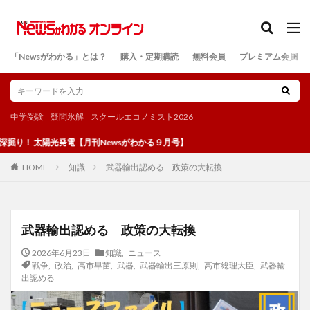
カテゴリー
「Newsがわかる」とは？
購入・定期購読
無料会員
プレミアム会員
検索
中学受験
疑問氷解
スクールエコノミスト2026
 太陽光発電【月刊Newsがわかる９月号】
知識
武器輸出認める 政策の大転換
HOME
武器輸出認める 政策の大転換
2026年6月23日
知識
,
ニュース
戦争
,
政治
,
高市早苗
,
武器
,
武器輸出三原則
,
高市総理大臣
,
武器輸
出認める