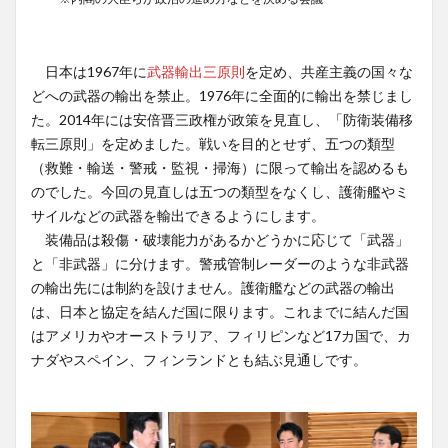
日本は1967年に
武器輸出三原則
を定め、共産主義の国々な
どへの武器の輸出を禁止。1976年に全面的に輸出を禁じまし
た。2014年には安倍晋三政権が政策を見直し、「防衛装備移
転三原則」を定めました。戦いを目的とせず、五つの類型
（救難・輸送・警戒・監視・掃海）に限って輸出を認めるも
のでした。今回の見直しは五つの類型をなくし、護衛艦やミ
サイルなどの武器を輸出できるようにします。
装備品は殺傷・破壊能力があるかどうかに応じて「武器」
と「非武器」に分けます。警戒管制レーダーのような非武器
の輸出先には制約を設けません。護衛艦などの武器の輸出
は、日本と協定を結んだ国に限ります。これまでに結んだ国
はアメリカやオーストラリア、フィリピンなど17カ国で、カ
ナダやスペイン、フィンランドとも結ぶ見通しです。