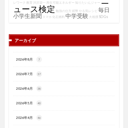
ニ
レワーク
教育
渋沢栄一
再生可能エネルギー
知りたいんジャー
ュース検定
毎日
勉強の仕方
紙幣
やる気レシピ
小学生新聞
中学受験
SDGs
スマホ
化石燃料
大相撲
アーカイブ
2026年8月
7
2026年7月
37
2026年6月
38
2026年5月
40
2026年4月
46