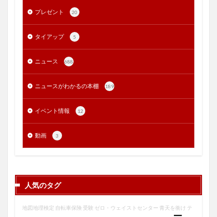
プレゼント
20
タイアップ
5
ニュース
688
ニュースがわかるの本棚
189
イベント情報
12
動画
3
人気のタグ
地図地理検定
自転車保険
受験
ゼロ・ウェイストセンター
青天を衝け
テ