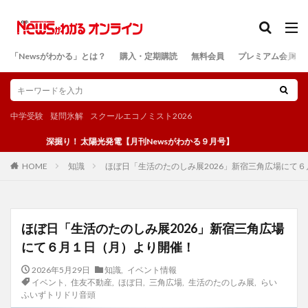
カテゴリー
「Newsがわかる」とは？
購入・定期購読
無料会員
プレミアム会員
検索
中学受験
疑問氷解
スクールエコノミスト2026
深掘り！ 太陽光発電【月刊Newsがわかる９月号】
知識
ほぼ日「生活のたのしみ展2026」新宿三角広場にて
HOME
ほぼ日「生活のたのしみ展2026」新宿三角広場
にて６月１日（月）より開催！
2026年5月29日
知識
,
イベント情報
イベント
,
住友不動産
,
ほぼ日
,
三角広場
,
生活のたのしみ展
,
らい
ふいずトリドリ音頭