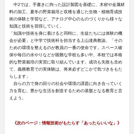
中2では、手書きに拘った設計製図を基礎に、木材や金属材
料の加工、夏冬の野菜栽培と収穫を通じた生物・植物育成技
術の体験と学習など、アナログ中心のものづくりから様々な
知識と技術を習得していく。
「知識や技術を身に着けると同時に、生徒たちには体験の機
会が必要」と中学で技術科を担当する上山達典教諭。「その
ための環境を整えるのが教員の一番の使命です。スペース確
保や毎日の水やりなどが困難な学校も多い中、本校では本格
的な野菜栽培の実習に取り組んでいます。成功も失敗も含め
て、義務教育での実体験は、将来必ずどこかで気づきをもた
らします」
自らの力で身の回りの社会や環境の課題に向き合っていく
力を育む。豊かな生活を創造するための基盤となる教育と言
えよう。
《次のページ：
情報技術がもたらす「あったらいいな」
》