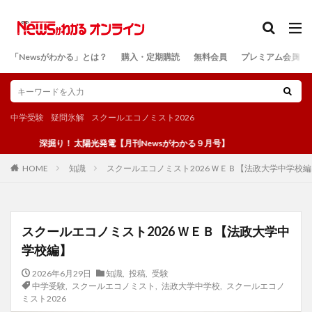
カテゴリー
「Newsがわかる」とは？
購入・定期購読
無料会員
プレミアム会員
検索
中学受験
疑問氷解
スクールエコノミスト2026
深掘り！ 太陽光発電【月刊Newsがわかる９月号】
知識
スクールエコノミスト2026 ＷＥＢ【法政大学中学校
HOME
スクールエコノミスト2026 ＷＥＢ【法政大学中
学校編】
2026年6月29日
知識
,
投稿
,
受験
中学受験
,
スクールエコノミスト
,
法政大学中学校
,
スクールエコノ
ミスト2026