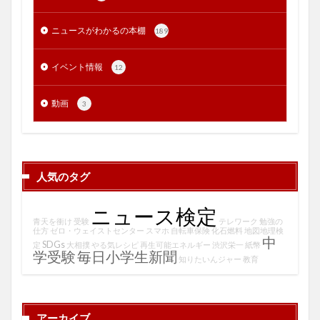
ニュースがわかるの本棚
189
イベント情報
12
動画
3
人気のタグ
ニュース検定
青天を衝け
受験
テレワーク
勉強の
仕方
ゼロ・ウェイストセンター
スマホ
自転車保険
化石燃料
地図地理検
中
SDGs
定
大相撲
やる気レシピ
再生可能エネルギー
渋沢栄一
紙幣
学受験
毎日小学生新聞
知りたいんジャー
教育
アーカイブ