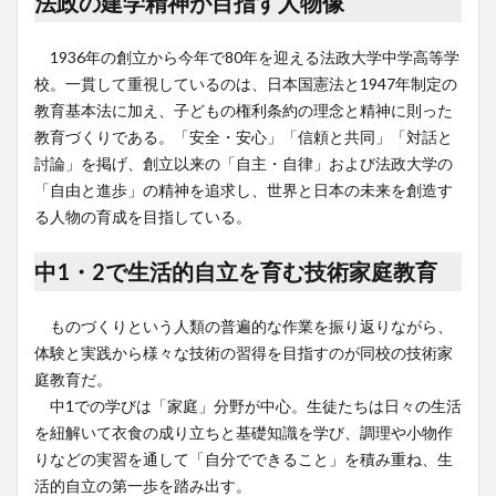
法政の建学精神が目指す人物像
1936年の創立から今年で80年を迎える法政大学中学高等学
校。一貫して重視しているのは、日本国憲法と1947年制定の
教育基本法に加え、子どもの権利条約の理念と精神に則った
教育づくりである。「安全・安心」「信頼と共同」「対話と
討論」を掲げ、創立以来の「自主・自律」および法政大学の
「自由と進歩」の精神を追求し、世界と日本の未来を創造す
る人物の育成を目指している。
中1・2で生活的自立を育む技術家庭教育
ものづくりという人類の普遍的な作業を振り返りながら、
体験と実践から様々な技術の習得を目指すのが同校の技術家
庭教育だ。
中1での学びは「家庭」分野が中心。生徒たちは日々の生活
を紐解いて衣食の成り立ちと基礎知識を学び、調理や小物作
りなどの実習を通して「自分でできること」を積み重ね、生
活的自立の第一歩を踏み出す。