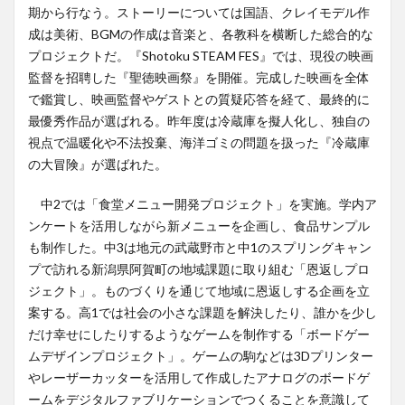
期から行なう。ストーリーについては国語、クレイモデル作
成は美術、BGMの作成は音楽と、各教科を横断した総合的な
プロジェクトだ。『Shotoku STEAM FES』では、現役の映画
監督を招聘した『聖徳映画祭』を開催。完成した映画を全体
で鑑賞し、映画監督やゲストとの質疑応答を経て、最終的に
最優秀作品が選ばれる。昨年度は冷蔵庫を擬人化し、独自の
視点で温暖化や不法投棄、海洋ゴミの問題を扱った『冷蔵庫
の大冒険』が選ばれた。
中2では「食堂メニュー開発プロジェクト」を実施。学内ア
ンケートを活用しながら新メニューを企画し、食品サンプル
も制作した。中3は地元の武蔵野市と中1のスプリングキャン
プで訪れる新潟県阿賀町の地域課題に取り組む「恩返しプロ
ジェクト」。ものづくりを通じて地域に恩返しする企画を立
案する。高1では社会の小さな課題を解決したり、誰かを少し
だけ幸せにしたりするようなゲームを制作する「ボードゲー
ムデザインプロジェクト」。ゲームの駒などは3Dプリンター
やレーザーカッターを活用して作成したアナログのボードゲ
ームをデジタルファブリケーションでつくることを意識して