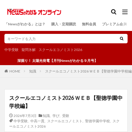
カテゴリー
「Newsがわかる」とは？
購入・定期購読
無料会員
プレミアム会員
検索
中学受験
疑問氷解
スクールエコノミスト2026
深掘り！ 太陽光発電【月刊Newsがわかる９月号】
知識
スクールエコノミスト2026 ＷＥＢ【聖徳学園中学校
HOME
スクールエコノミスト2026 ＷＥＢ【聖徳学園中
学校編】
2026年7月3日
知識
,
学び
,
受験
中学受験
,
中高一貫
,
スクールエコノミスト
,
聖徳学園中学校
,
スク
ールエコノミスト2026