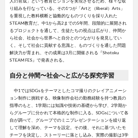
人の育成」という教育ビジョンを実現させるため、様々な取
り組みを行なっている。その1つが「Artと（liberal）Arts」
を重視した教科横断と協働的なものづくりを採り入れた
STEAM教育だ。中1から高2までの5年間、段階的に展開され
るプロジェクトを通して、生徒たちの視点は広がり、仲間か
ら社会、社会から世界へと自分とのつながりを発見してい
く。そして社会に貢献する意識と、ものづくりを通した問題
解決力が育まれ、その成果は3月に開催される『Shotoku
STEAM FES』で発表される。
自分と仲間〜社会へと広がる探究学習
中1ではSDGsをテーマとしたコマ撮りのクレイアニメーシ
ョン制作に挑戦する。映像制作会社の勤務経験を持つ教員の
指導のもと、1学期には知識や技術の基礎から学び、2学期か
らグループに分かれて本格的な制作に入る。SDGsについて各
自が調べて、グループでのミニプレゼンテーションを繰り返
して理解を深め、テーマを設定。その後、それに基づいたモ
チーフを決定し、ストーリーに落とし込み、実際の撮影は3学