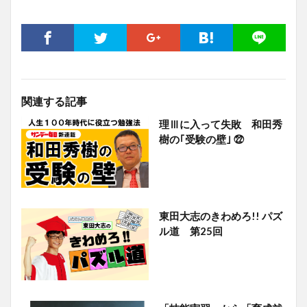
関連する記事
理Ⅲに入って失敗 和田秀
樹の｢受験の壁｣ ㉒
東田大志のきわめろ!! パズ
ル道 第25回