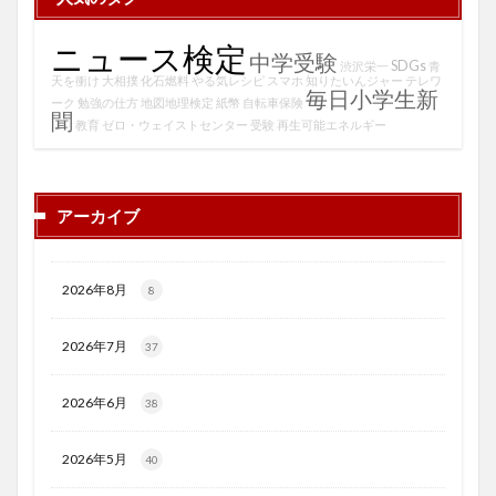
ニュース検定
中学受験
SDGs
渋沢栄一
青
天を衝け
大相撲
化石燃料
やる気レシピ
スマホ
知りたいんジャー
テレワ
毎日小学生新
ーク
勉強の仕方
地図地理検定
紙幣
自転車保険
聞
教育
ゼロ・ウェイストセンター
受験
再生可能エネルギー
アーカイブ
2026年8月
8
2026年7月
37
2026年6月
38
2026年5月
40