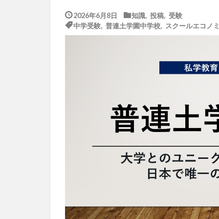
2026年6月8日
知識
,
投稿
,
受験
中学受験
,
普連土学園中学校
,
スクールエコノ