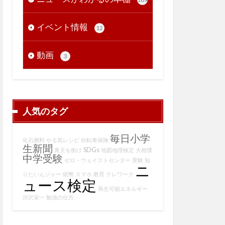
イベント情報
12
動画
3
人気のタグ
毎日小学
化石燃料
やる気レシピ
自転車保険
生新聞
SDGs
青天を衝け
地図地理検定
大相撲
中学受験
ゼロ・ウェイストセンター
受験
知
ニ
りたいんジャー
紙幣
スマホ
教育
テレワーク
ュース検定
再生可能エネルギー
渋沢栄一
勉強の仕方