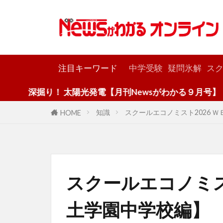
カテゴリー
注目キーワード
中学受験
疑問氷解
スク
り！ 太陽光発電【月刊Newsがわかる９月号】
知識
スクールエコノミスト2026 
HOME
スクールエコノミス
土学園中学校編】