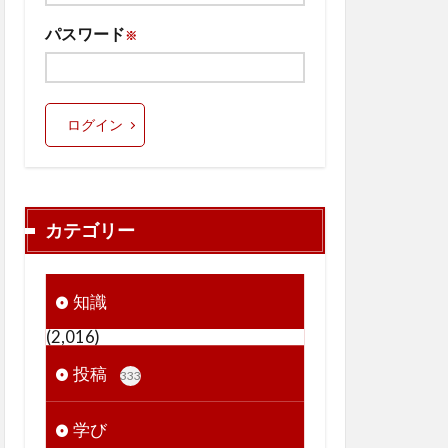
パスワード
※
ログイン
カテゴリー
知識
(2,016)
投稿
333
学び