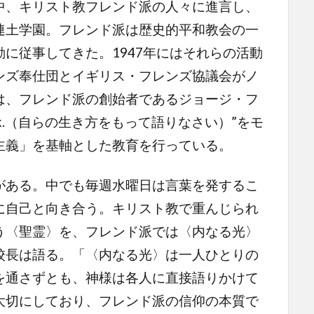
中、キリスト教フレンド派の人々に進言し、
連土学園。フレンド派は歴史的平和教会の一
に従事してきた。1947年にはそれらの活動
ンズ奉仕団とイギリス・フレンズ協議会がノ
は、フレンド派の創始者であるジョージ・フ
 Speak.（自らの生き方をもって語りなさい）”をモ
主義」を基軸とした教育を行っている。
ある。中でも毎週水曜日は言葉を発するこ
に自己と向き合う。キリスト教で重んじられ
う〈聖霊〉を、フレンド派では〈内なる光〉
校長は語る。「〈内なる光〉は一人ひとりの
を通さずとも、神様は各人に直接語りかけて
大切にしており、フレンド派の信仰の本質で