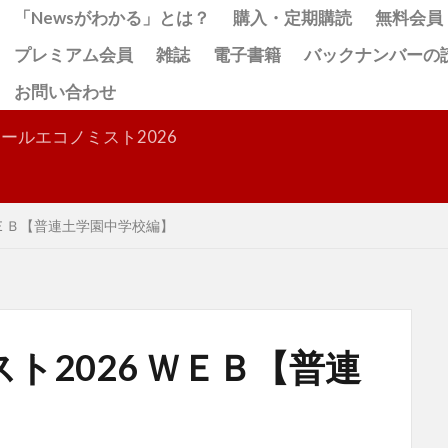
「Newsがわかる」とは？
購入・定期購読
無料会員
プレミアム会員
雑誌
電子書籍
バックナンバーの
お問い合わせ
検索
ールエコノミスト2026
ＷＥＢ【普連土学園中学校編】
ト2026 ＷＥＢ【普連