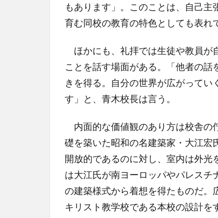
もあります」。このことは、自己主
育む同校の教育の特色としても表れ
ほかにも、礼拝では生徒や教員が自
ことを話す場面がある。「他者の話
きを得る。自分の世界が広がってい
す」と、青木校長は言う。
内面的な価値観のあり方は校舎の佇
礎を築いた昭和の名建築家・大江宏
開放的であるのに対し、室内は外光
は大江氏が南ヨーロッパやパレスチ
の建築様式から着想を得たものだ。
キリスト教学校である本校の設計を