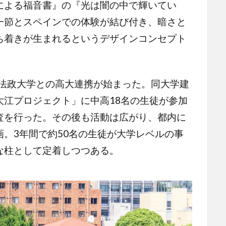
による福音書』の『光は闇の中で輝いてい
一節とスペインでの体験が結び付き、暗さと
ち着きが生まれるというデザインコンセプト
は法政大学との高大連携が始まった。同大学建
大江プロジェクト」に中高18名の生徒が参加
査を行った。その後も活動は広がり、都内に
。3年間で約50名の生徒が大学レベルの事
な柱として定着しつつある。