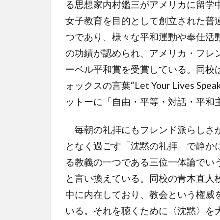
る思想家内村鑑三がアメリカに留学
女子教育を目的として創立された普
つであり、様々な平和運動や奉仕活動
の功績が認められ、アメリカ・フレ
ーベル平和賞を受賞している。同校
ォックスの言葉“Let Your Lives
ットーに「自由・平等・対話・平和
毎朝の礼拝にもフレンド派らしさが
となく過ごす「沈黙の礼拝」で静か
る教義の一つである三位一体論でい
と言い換えている。同校の青木直人
中に内在しており、教会という権威
いる。それを聴くために〈沈黙〉を