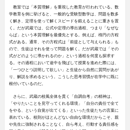
教室では「本質理解」を重視した教育が行われている。数
学教育を例に挙げると、一般的な受験型数学は、問題を数多
く解き、定理を使って解くスピードを鍛えることに重きを置
く。だが武蔵では、公式や定理の導出過程、つまり「なぜな
らば」という本質理解を最優先とする。例えば、楕円の方程
式がある。通常、その方程式は「前提として与えられる」も
ので、生徒はそれを使って問題を解く。だが武蔵では「その
式がどのように導かれるのか」という過程を何度も探求す
る。その過程において途中を飛ばして授業を進めた際には、
「一つひとつ説明して欲しい」と生徒から自然に質問があが
り、解説を求めるという。こうした思考習慣が在学中に既に
根付いているのだ。
さらに、武蔵の校風全体を貫く「自調自考」の精神は、
「やりたいことを見守ってくれる環境」「自分の責任で全て
をやる、という自覚が出てくる」といった生徒たちの言葉に
表れている。校則がほとんどない自由な環境だからこそ、親
や先生に強制されることなく、自ら考え、行動する責任感を