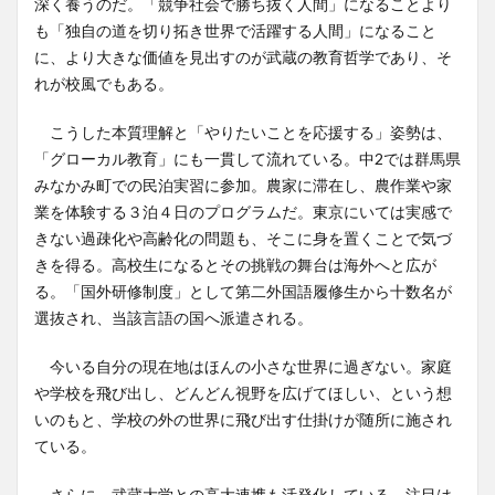
深く養うのだ。「競争社会で勝ち抜く人間」になることより
も「独自の道を切り拓き世界で活躍する人間」になること
に、より大きな価値を見出すのが武蔵の教育哲学であり、そ
れが校風でもある。
こうした本質理解と「やりたいことを応援する」姿勢は、
「グローカル教育」にも一貫して流れている。中2では群馬県
みなかみ町での民泊実習に参加。農家に滞在し、農作業や家
業を体験する３泊４日のプログラムだ。東京にいては実感で
きない過疎化や高齢化の問題も、そこに身を置くことで気づ
きを得る。高校生になるとその挑戦の舞台は海外へと広が
る。「国外研修制度」として第二外国語履修生から十数名が
選抜され、当該言語の国へ派遣される。
今いる自分の現在地はほんの小さな世界に過ぎない。家庭
や学校を飛び出し、どんどん視野を広げてほしい、という想
いのもと、学校の外の世界に飛び出す仕掛けが随所に施され
ている。
さらに、武蔵大学との高大連携も活発化している。注目は