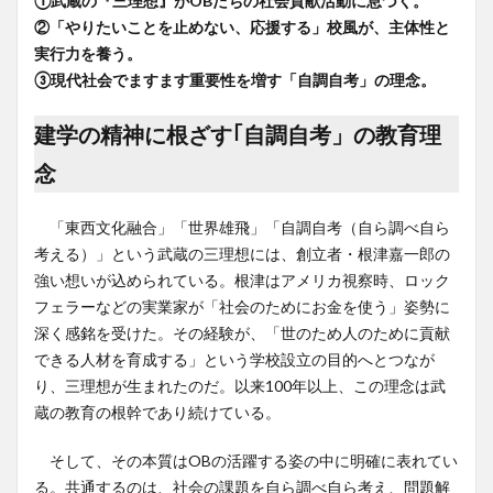
①武蔵の『三理想』がOBたちの社会貢献活動に息づく。
②「やりたいことを止めない、応援する」校風が、主体性と
実行力を養う。
③現代社会でますます重要性を増す「自調自考」の理念。
建学の精神に根ざす｢自調自考」の教育理
念
「東西文化融合」「世界雄飛」「自調自考（自ら調べ自ら
考える）」という武蔵の三理想には、創立者・根津嘉一郎の
強い想いが込められている。根津はアメリカ視察時、ロック
フェラーなどの実業家が「社会のためにお金を使う」姿勢に
深く感銘を受けた。その経験が、「世のため人のために貢献
できる人材を育成する」という学校設立の目的へとつなが
り、三理想が生まれたのだ。以来100年以上、この理念は武
蔵の教育の根幹であり続けている。
そして、その本質はOBの活躍する姿の中に明確に表れてい
る。共通するのは、社会の課題を自ら調べ自ら考え、問題解