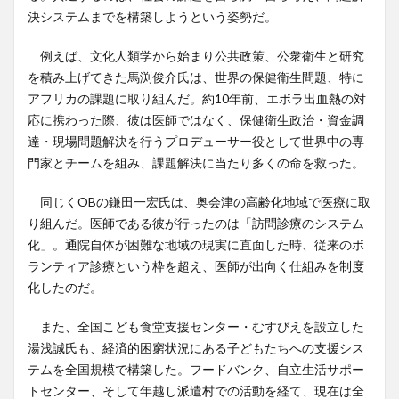
決システムまでを構築しようという姿勢だ。
例えば、文化人類学から始まり公共政策、公衆衛生と研究
を積み上げてきた馬渕俊介氏は、世界の保健衛生問題、特に
アフリカの課題に取り組んだ。約10年前、エボラ出血熱の対
応に携わった際、彼は医師ではなく、保健衛生政治・資金調
達・現場問題解決を行うプロデューサー役として世界中の専
門家とチームを組み、課題解決に当たり多くの命を救った。
同じくOBの鎌田一宏氏は、奥会津の高齢化地域で医療に取
り組んだ。医師である彼が行ったのは「訪問診療のシステム
化」。通院自体が困難な地域の現実に直面した時、従来のボ
ランティア診療という枠を超え、医師が出向く仕組みを制度
化したのだ。
また、全国こども食堂支援センター・むすびえを設立した
湯浅誠氏も、経済的困窮状況にある子どもたちへの支援シス
テムを全国規模で構築した。フードバンク、自立生活サポー
トセンター、そして年越し派遣村での活動を経て、現在は全