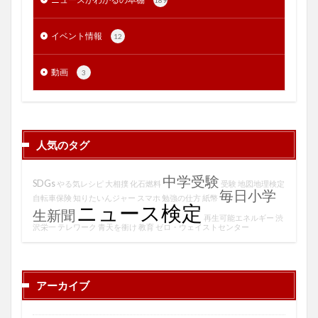
189
イベント情報
12
動画
3
人気のタグ
中学受験
SDGs
やる気レシピ
大相撲
化石燃料
受験
地図地理検定
毎日小学
自転車保険
知りたいんジャー
スマホ
勉強の仕方
紙幣
ニュース検定
生新聞
再生可能エネルギー
渋
沢栄一
テレワーク
青天を衝け
教育
ゼロ・ウェイストセンター
アーカイブ