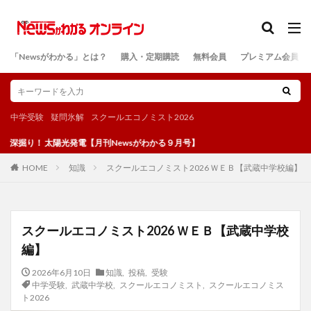
カテゴリー
「Newsがわかる」とは？
購入・定期購読
無料会員
プレミアム会員
検索
中学受験
疑問氷解
スクールエコノミスト2026
太陽光発電【月刊Newsがわかる９月号】
知識
スクールエコノミスト2026 ＷＥＢ【武蔵中学校編】
HOME
スクールエコノミスト2026 ＷＥＢ【武蔵中学校
編】
2026年6月10日
知識
,
投稿
,
受験
中学受験
,
武蔵中学校
,
スクールエコノミスト
,
スクールエコノミス
ト2026