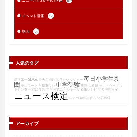
ニュースがわかるの本棚
189
イベント情報
12
動画
3
人気のタグ
毎日小学生新
SDGs
渋沢栄一
青天を衝け
知りたいんジャー
聞
中学受験
テレワーク
自転車保険
紙幣
大相撲
ゼロ・ウェイス
トセンター
教育
受験
再生可能エネルギー
やる気レシピ
地図地理検定
ニュース検定
スマホ
勉強の仕方
化石燃料
アーカイブ