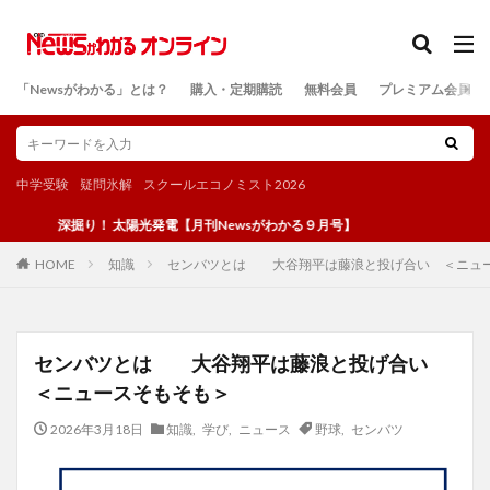
カテゴリー
「Newsがわかる」とは？
購入・定期購読
無料会員
プレミアム会員
検索
中学受験
疑問氷解
スクールエコノミスト2026
深掘り！ 太陽光発電【月刊Newsがわかる９月号】
知識
センバツとは 大谷翔平は藤浪と投げ合い ＜ニュ
HOME
センバツとは 大谷翔平は藤浪と投げ合い
＜ニュースそもそも＞
2026年3月18日
知識
,
学び
,
ニュース
野球
,
センバツ