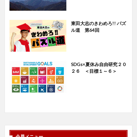
東田大志のきわめろ!! パズ
ル道 第64回
SDGs×夏休み自由研究２０
２６ ＜目標１～６＞
会員メニュー