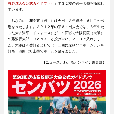
校野球大会公式ガイドブック
」で３２校の選手名鑑を掲載し
ています。
ちなみに、花巻東（岩手）は今回、２年連続、６回目の出
場を果たします。２０１２年の第８４回大会では、３年生だ
った大谷翔平（ドジャース）が、１回戦で大阪桐蔭（大阪）
の藤浪晋太郎（ＤｅＮＡ）と投げ合い、２－９で敗れまし
た。大谷は４番打者としては、二回に先制ソロホームランを
打ち、四回は好走塁でホームを踏みました。
【ニュースがわかるオンライン編集部】