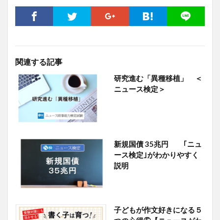
関連する記事
研究進む「異種移植」 ＜
ニュース検定＞
新規国債 35兆円 ｢ニュ
ース検定｣がわかりやすく
説明
子どもが作文好きになる５