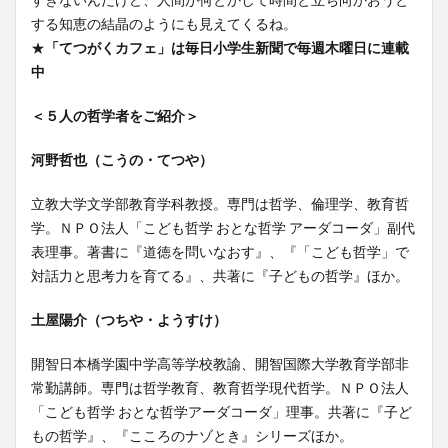
する知恵の結晶のようにも見えてくるね。
★
「てつがくカフェ」は毎日小学生新聞で毎週木曜日に連載
中
＜５人の哲学者をご紹介＞
河野哲也（こうの・てつや）
立教大学文学部教育学科教授。専門は哲学、倫理学、教育哲
学。ＮＰＯ法人「こども哲学 おとな哲学 アーダコーダ」副代
表理事。著書に『道徳を問いなおす』、『「こども哲学」で
対話力と思考力を育てる』、共著に『子どもの哲学』ほか。
土屋陽介（つちや・ようすけ）
開智日本橋学園中学高等学校教諭、開智国際大学教育学部非
常勤講師。専門は哲学教育、教育哲学現代哲学。ＮＰＯ法人
「こども哲学 おとな哲学アーダコーダ」理事。共著に『子ど
もの哲学』、『こころのナゾとき』シリーズほか。