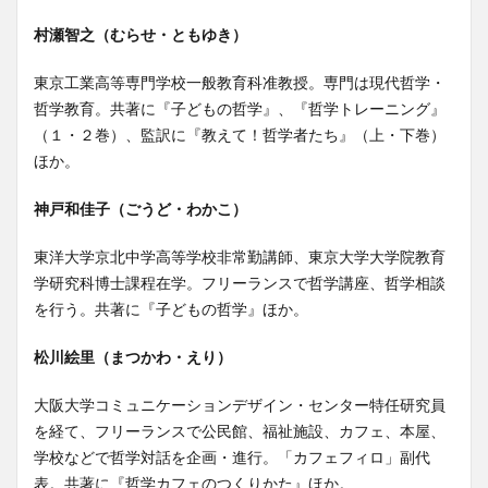
村瀬智之（むらせ・ともゆき）
東京工業高等専門学校一般教育科准教授。専門は現代哲学・
哲学教育。共著に『子どもの哲学』、『哲学トレーニング』
（１・２巻）、監訳に『教えて！哲学者たち』（上・下巻）
ほか。
神戸和佳子（ごうど・わかこ）
東洋大学京北中学高等学校非常勤講師、東京大学大学院教育
学研究科博士課程在学。フリーランスで哲学講座、哲学相談
を行う。共著に『子どもの哲学』ほか。
松川絵里（まつかわ・えり）
大阪大学コミュニケーションデザイン・センター特任研究員
を経て、フリーランスで公民館、福祉施設、カフェ、本屋、
学校などで哲学対話を企画・進行。「カフェフィロ」副代
表。共著に『哲学カフェのつくりかた』ほか。