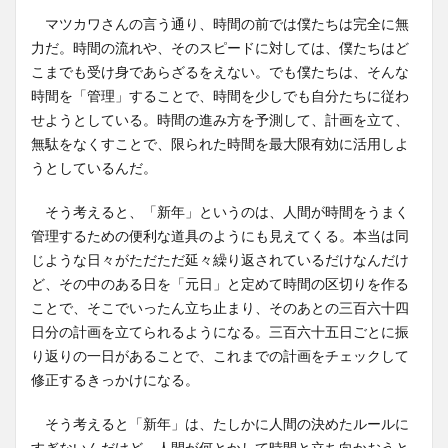
マツカワさんの言う通り、時間の前では僕たちは完全に無
力だ。時間の流れや、そのスピードに対しては、僕たちはど
こまでも受け身であらざるをえない。でも僕たちは、そんな
時間を「管理」することで、時間を少しでも自分たちに従わ
せようとしている。時間の進み方を予測して、計画を立て、
無駄をなくすことで、限られた時間を最大限有効に活用しよ
うとしているんだ。
そう考えると、「新年」というのは、人間が時間をうまく
管理するための便利な道具のようにも見えてくる。本当は同
じような日々がただただ延々繰り返されているだけなんだけ
ど、その中のある日を「元日」と定めて時間の区切りを作る
ことで、そこでいったん立ち止まり、そのあとの三百六十四
日分の計画を立てられるようになる。三百六十五日ごとに振
り返りの一日があることで、これまでの計画をチェックして
修正するきっかけになる。
そう考えると「新年」は、たしかに人間の決めたルールに
すぎないんだけど、人間が何とかして時間と立ち向かおうと