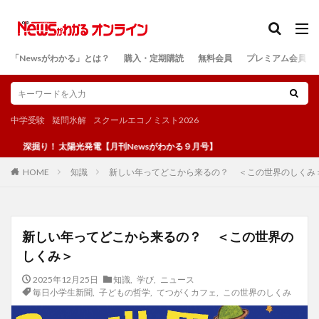
カテゴリー
「Newsがわかる」とは？
購入・定期購読
無料会員
プレミアム会員
検索
中学受験
疑問氷解
スクールエコノミスト2026
り！ 太陽光発電【月刊Newsがわかる９月号】
知識
新しい年ってどこから来るの？ ＜この世界のしくみ
HOME
新しい年ってどこから来るの？ ＜この世界の
しくみ＞
2025年12月25日
知識
,
学び
,
ニュース
毎日小学生新聞
,
子どもの哲学
,
てつがくカフェ
,
この世界のしくみ