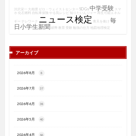
中学受験
SDGs
渋沢栄一
大相撲
ゼロ・ウェイストセンター
スマ
ホ
化石燃料
自転車保険
やる気レシピ
知りたいんジャー
再生可能エネル
ニュース検定
毎
ギー
テレワーク
青天を衝け
日小学生新聞
紙幣
教育
受験
勉強の仕方
地図地理検定
アーカイブ
2026年8月
8
2026年7月
37
2026年6月
38
2026年5月
40
2026年4月
46