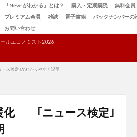
「Newsがわかる」とは？
購入・定期購読
無料会員
プレミアム会員
雑誌
電子書籍
バックナンバーの
お問い合わせ
検索
ールエコノミスト2026
ース検定｣がわかりやすく説明
暖化 ｢ニュース検定｣
明