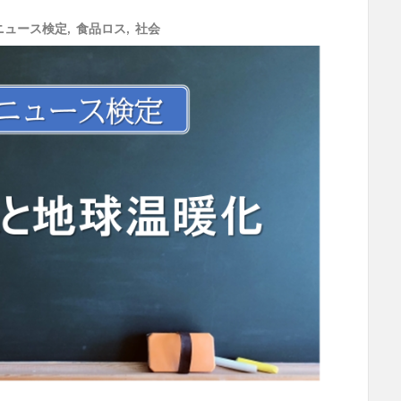
ニュース検定
,
食品ロス
,
社会