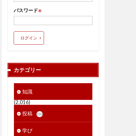
パスワード
※
ログイン
カテゴリー
知識
(2,016)
投稿
333
学び