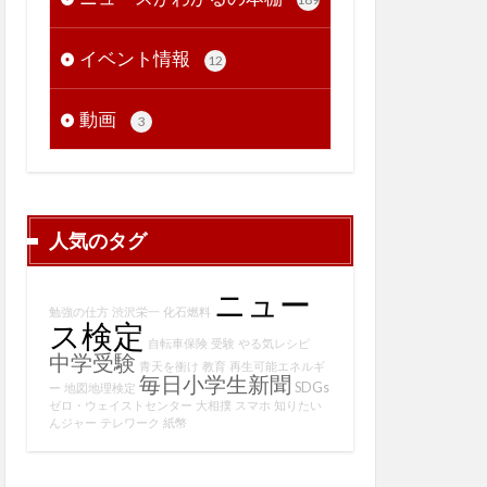
イベント情報
12
動画
3
人気のタグ
ニュー
勉強の仕方
渋沢栄一
化石燃料
ス検定
自転車保険
受験
やる気レシピ
中学受験
青天を衝け
教育
再生可能エネルギ
毎日小学生新聞
SDGs
ー
地図地理検定
ゼロ・ウェイストセンター
大相撲
スマホ
知りたい
んジャー
テレワーク
紙幣