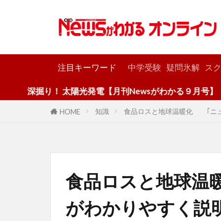
カテゴリー
注目キーワード
中学受験
疑問氷解
スク
！ 太陽光発電【月刊Newsがわかる９月号】
知識
食品ロスと地球温暖化 ｢ニュ
HOME
食品ロスと地球温
がわかりやすく説