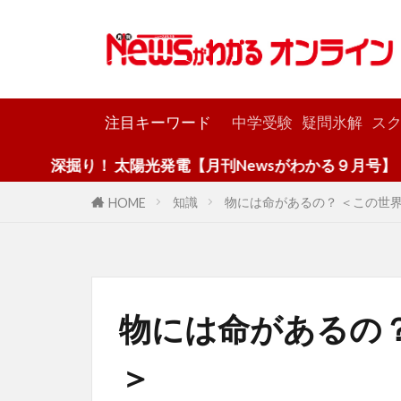
カテゴリー
注目キーワード
中学受験
疑問氷解
スク
り！ 太陽光発電【月刊Newsがわかる９月号】
知識
物には命があるの？ ＜この世
HOME
物には命があるの
＞