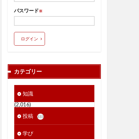
パスワード
※
ログイン
カテゴリー
知識
(2,016)
投稿
333
学び