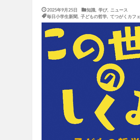
2025年9月25日
知識
,
学び
,
ニュース
毎日小学生新聞
,
子どもの哲学
,
てつがくカフ