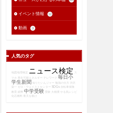
イベント情報
12
動画
3
人気のタグ
ニュース検定
地図地理検定
ス
毎日小
マホ
再生可能エネルギー
テレワーク
学生新聞
知りたいんジャー
勉強の仕方
渋沢
SDGs
栄一
ゼロ・ウェイストセンター
自転車保険
中学受験
教育
紙幣
受験
大相撲
やる気レシピ
化石燃料
青天を衝け