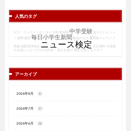
人気のタグ
中学受験
ゼロ・ウェイストセンター
自転車保険
知りたいんジャ
毎日小学生新聞
SDGs
ー
紙幣
教育
勉強の仕方
テレワーク
ニュース検定
受験
地図地理検定
化石燃料
大相撲
やる気レシピ
スマホ
渋沢栄一
青天を衝け
再生可能エネルギー
アーカイブ
2026年8月
8
2026年7月
37
2026年6月
38