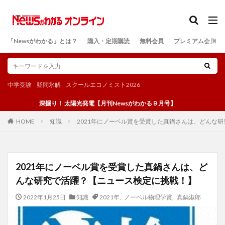
カテゴリー
「Newsがわかる」とは？
購入・定期購読
無料会員
プレミアム会員
検索
中学受験
疑問氷解
スクールエコノミスト2026
深掘り！ 太陽光発電【月刊Newsがわかる９月号】
知識
2021年にノーベル賞を受賞した真鍋さんは、どんな
HOME
2021年にノーベル賞を受賞した真鍋さんは、ど
んな研究で活躍？【ニュース検定に挑戦！】
2022年1月25日
知識
2021年
,
ノーベル物理学賞
,
真鍋淑郎