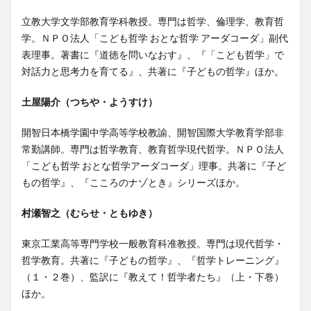
立教大学文学部教育学科教授。専門は哲学、倫理学、教育哲
学。ＮＰＯ法人「こども哲学 おとな哲学 アーダコーダ」副代
表理事。著書に『道徳を問いなおす』、『「こども哲学」で
対話力と思考力を育てる』、共著に『子どもの哲学』ほか。
土屋陽介（つちや・ようすけ）
開智日本橋学園中学高等学校教諭、開智国際大学教育学部非
常勤講師。専門は哲学教育、教育哲学現代哲学。ＮＰＯ法人
「こども哲学 おとな哲学アーダコーダ」理事。共著に『子ど
もの哲学』、『こころのナゾとき』シリーズほか。
村瀬智之（むらせ・ともゆき）
東京工業高等専門学校一般教育科准教授。専門は現代哲学・
哲学教育。共著に『子どもの哲学』、『哲学トレーニング』
（１・２巻）、監訳に『教えて！哲学者たち』（上・下巻）
ほか。