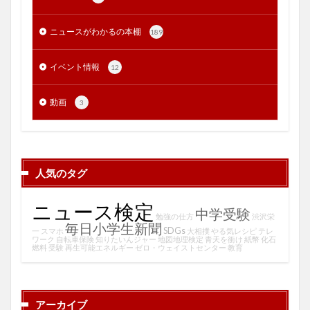
ニュースがわかるの本棚
189
イベント情報
12
動画
3
人気のタグ
ニュース検定
中学受験
勉強の仕方
渋沢栄
毎日小学生新聞
SDGs
一
スマホ
大相撲
やる気レシピ
テレ
ワーク
自転車保険
知りたいんジャー
地図地理検定
青天を衝け
紙幣
化石
燃料
受験
再生可能エネルギー
ゼロ・ウェイストセンター
教育
アーカイブ