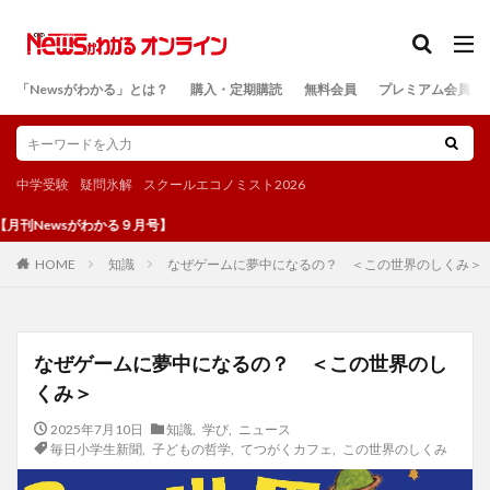
カテゴリー
「Newsがわかる」とは？
購入・定期購読
無料会員
プレミアム会員
検索
中学受験
疑問氷解
スクールエコノミスト2026
sがわかる９月号】
知識
なぜゲームに夢中になるの？ ＜この世界のしくみ＞
HOME
なぜゲームに夢中になるの？ ＜この世界のし
くみ＞
2025年7月10日
知識
,
学び
,
ニュース
毎日小学生新聞
,
子どもの哲学
,
てつがくカフェ
,
この世界のしくみ