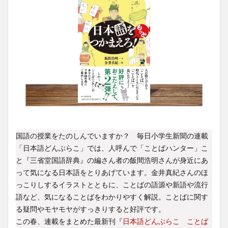
国語の授業をたのしんでいますか？ 毎日小学生新聞の連載
「日本語どんぶらこ」では、人呼んで「ことばハンター」こ
と『三省堂国語辞典』の編さん者の飯間浩明さんが身近にあ
って気になる日本語をとりあげています。金井真紀さんのほ
っこりしするイラストとともに、ことばの語源や新語や流行
語など、気になることばをわかりやすく解説。ことばに関す
る疑問やモヤモヤがすっきりすると好評です。
この春、連載をまとめた最新刊『
日本語どんぶらこ ことば