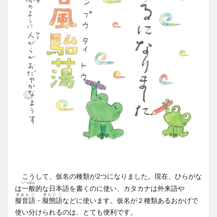
こうして、仮名の種類が2つになりました。現在、ひらがな
いっぱん
は
一般
的な日本語を書くのに使い、カタカナは外来語や
ぎおんご
ぎたいご
擬音語
・
擬態語
などに使います。仮名が２種類あるおかげで
使い分けられるのは、とても便利です。