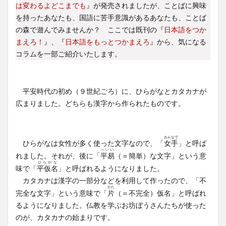
は変わるよどこまでも
』が発売されましたが、ことばに興味
を持ったあなたも、国語に苦手意識があるあなたも、ことば
の森で遊んでみませんか？ ここでは既刊の『
日本語をつか
まえろ！
』、『
日本語をもっとつかまえろ
』から、気になる
コラムを一部ご紹介いたします。
平安時代の初め（９世紀ごろ）に、ひらがなとカタカナが
広まりました。どちらも漢字から作られたものです。
おんなで
ひらがなは女性が多く使った文字なので、「
女手
」と呼ば
へいい
れました。それが、後に「
平易
（＝簡単）な文字」という意
ひらがな
味で「
平仮名
」と呼ばれるようになりました。
カタカナは漢字の一部分などを利用して作ったので、「不
かた
完全な文字」という意味で「
片
（＝不完全）仮名」と呼ばれ
るようになりました。仏教を学ぶお坊ぼうさんたちが使った
のが、カタカナの始まりです。