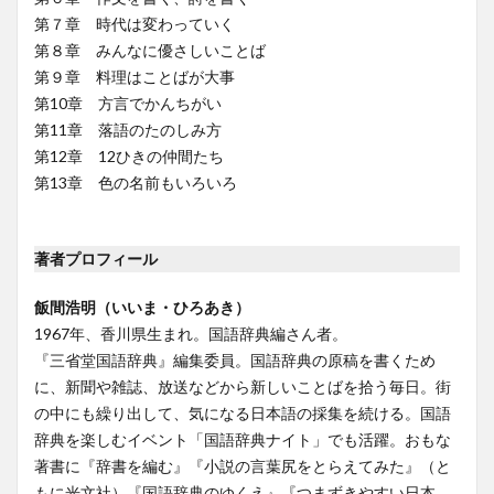
第７章 時代は変わっていく
第８章 みんなに優さしいことば
第９章 料理はことばが大事
第10章 方言でかんちがい
第11章 落語のたのしみ方
第12章 12ひきの仲間たち
第13章 色の名前もいろいろ
著者プロフィール
飯間浩明（いいま・ひろあき）
1967年、香川県生まれ。国語辞典編さん者。
『三省堂国語辞典』編集委員。国語辞典の原稿を書くため
に、新聞や雑誌、放送などから新しいことばを拾う毎日。街
の中にも繰り出して、気になる日本語の採集を続ける。国語
辞典を楽しむイベント「国語辞典ナイト」でも活躍。おもな
著書に『辞書を編む』『小説の言葉尻をとらえてみた』（と
もに光文社）『国語辞典のゆくえ』『つまずきやすい日本