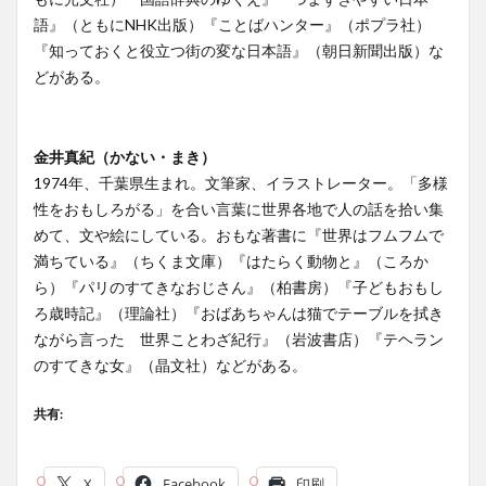
語』（ともにNHK出版）『ことばハンター』（ポプラ社）
『知っておくと役立つ街の変な日本語』（朝日新聞出版）な
どがある。
金井真紀（かない・まき）
1974年、千葉県生まれ。文筆家、イラストレーター。「多様
性をおもしろがる」を合い言葉に世界各地で人の話を拾い集
めて、文や絵にしている。おもな著書に『世界はフムフムで
満ちている』（ちくま文庫）『はたらく動物と』（ころか
ら）『パリのすてきなおじさん』（柏書房）『子どもおもし
ろ歳時記』（理論社）『おばあちゃんは猫でテーブルを拭き
ながら言った 世界ことわざ紀行』（岩波書店）『テヘラン
のすてきな女』（晶文社）などがある。
共有:
X
Facebook
印刷