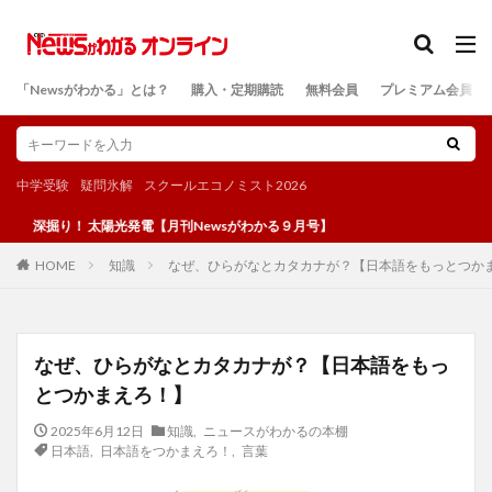
カテゴリー
「Newsがわかる」とは？
購入・定期購読
無料会員
プレミアム会員
検索
中学受験
疑問氷解
スクールエコノミスト2026
り！ 太陽光発電【月刊Newsがわかる９月号】
知識
なぜ、ひらがなとカタカナが？【日本語をもっとつか
HOME
なぜ、ひらがなとカタカナが？【日本語をもっ
とつかまえろ！】
2025年6月12日
知識
,
ニュースがわかるの本棚
日本語
,
日本語をつかまえろ！
,
言葉