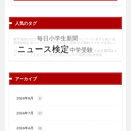
人気のタグ
毎日小学生新聞
教育
勉強の仕方
テレワーク
青天を衝け
地
図地理検定
知りたいんジャー
渋沢栄一
受験
化石燃料
スマホ
やる気レシ
ニュース検定
中学受験
SDGs
ピ
大相撲
ゼ
ロ・ウェイストセンター
再生可能エネルギー
紙幣
自転車保険
アーカイブ
2026年8月
8
2026年7月
37
2026年6月
38