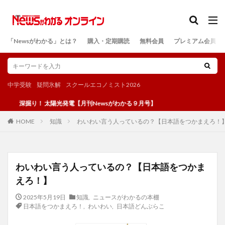
カテゴリー
「Newsがわかる」とは？
購入・定期購読
無料会員
プレミアム会員
検索
中学受験
疑問氷解
スクールエコノミスト2026
掘り！ 太陽光発電【月刊Newsがわかる９月号】
知識
わいわい言う人っているの？【日本語をつかまえろ！
HOME
わいわい言う人っているの？【日本語をつかま
えろ！】
2025年5月19日
知識
,
ニュースがわかるの本棚
日本語をつかまえろ！
,
わいわい
,
日本語どんぶらこ