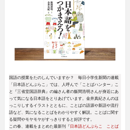
国語の授業をたのしんでいますか？ 毎日小学生新聞の連載
「日本語どんぶらこ」では、人呼んで「ことばハンター」こ
と『三省堂国語辞典』の編さん者の飯間浩明さんが身近にあ
って気になる日本語をとりあげています。金井真紀さんのほ
っこりしするイラストとともに、ことばの語源や新語や流行
語など、気になることばをわかりやすく解説。ことばに関す
る疑問やモヤモヤがすっきりすると好評です。
この春、連載をまとめた最新刊『
日本語どんぶらこ ことば