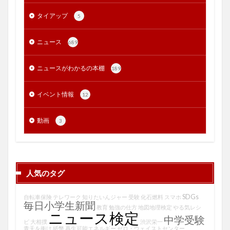
タイアップ
5
ニュース
689
ニュースがわかるの本棚
189
イベント情報
12
動画
3
人気のタグ
SDGs
自転車保険
テレワーク
知りたいんジャー
受験
化石燃料
スマホ
毎日小学生新聞
教育
勉強の仕方
地図地理検定
やる気レシ
ニュース検定
中学受験
ピ
大相撲
渋沢栄一
青天を衝け
紙幣
再生可能エネルギー
ゼロ・ウェイストセンター