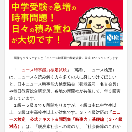
画像をクリックすると「ニュース時事能力検定試験」公式HPにジャンプします
「
ニュース時事能力検定試験
」（略称、ニュース検定）
は、ニュースを読み解く力を多くの人に身につけてほしい
と、日本ニュース時事能力検定協会（養老孟司・名誉会長）
や毎日教育総合研究所、各地の新聞社が共催して、年３回実
施しています。
１級～５級まで６段階ありますが、４級は主に中学生以
上、３級は中高校生以上が対象です。３・４級対応の
『
ニュ
ース検定 公式テキスト＆問題集「時事力」基礎編（３･４級
対応）
』
は、「脱炭素社会への道のり」「社会保障のこれか