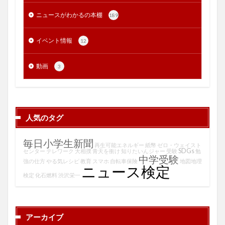
ニュースがわかるの本棚
189
イベント情報
12
動画
3
人気のタグ
毎日小学生新聞
再生可能エネルギー
紙幣
ゼロ・ウェイスト
SDGs
センター
テレワーク
大相撲
青天を衝け
知りたいんジャー
受験
勉
中学受験
強の仕方
やる気レシピ
教育
スマホ
自転車保険
地図地理
ニュース検定
検定
化石燃料
渋沢栄一
アーカイブ