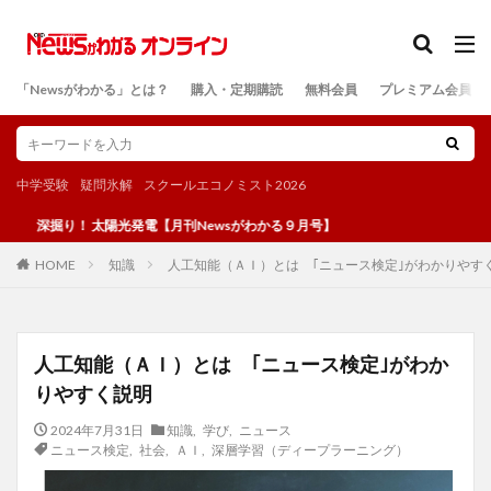
カテゴリー
「Newsがわかる」とは？
購入・定期購読
無料会員
プレミアム会員
検索
中学受験
疑問氷解
スクールエコノミスト2026
り！ 太陽光発電【月刊Newsがわかる９月号】
知識
人工知能（ＡＩ）とは ｢ニュース検定｣がわかりやす
HOME
人工知能（ＡＩ）とは ｢ニュース検定｣がわか
りやすく説明
2024年7月31日
知識
,
学び
,
ニュース
ニュース検定
,
社会
,
ＡＩ
,
深層学習（ディープラーニング）