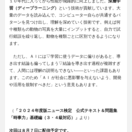
１０年代に入ってから性能が飛躍的に向上しました。
深層学
習（ディープラーニング）
という技術が貢献しています。大
量のデータを読み込んで、コンピューター自らが共通するパ
ターンを見つけ出し、理解を深めていく技術です。例えば何
十種類もの動物の写真を大量にインプットすると、自力で試
行錯誤を繰り返し、動物を種類ごとに区別できるようになり
ます。
ただし、ＡＩには▽学習に使うデータに偏りがあると、導
き出す結論も偏ってしまう▽結論を導き出す過程が複雑すぎ
て、人間には理解の説明もできない――といった課題もあり
ます。このため「ＡＩ が社会に悪影響を与えないよう、開発
や活用を規制すべきだ」という意見もあります。
（
「２０２４年度版ニュース検定 公式テキスト＆問題集
「時事力」基礎編（３・４級対応）」
より）
次回は８月７日に配信予定です。