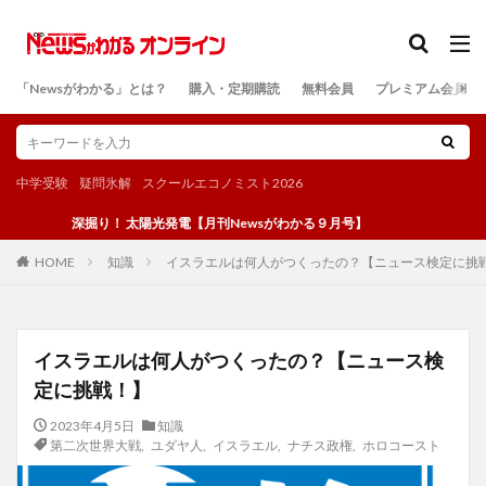
カテゴリー
「Newsがわかる」とは？
購入・定期購読
無料会員
プレミアム会員
検索
中学受験
疑問氷解
スクールエコノミスト2026
深掘り！ 太陽光発電【月刊Newsがわかる９月号】
知識
イスラエルは何人がつくったの？【ニュース検定に挑戦！
HOME
イスラエルは何人がつくったの？【ニュース検
定に挑戦！】
2023年4月5日
知識
第二次世界大戦
,
ユダヤ人
,
イスラエル
,
ナチス政権
,
ホロコースト