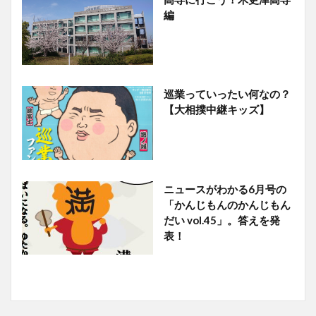
編
巡業っていったい何なの？
【大相撲中継キッズ】
ニュースがわかる6月号の
「かんじもんのかんじもん
だい vol.45」。答えを発
表！