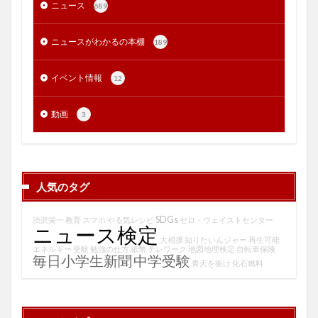
ニュース
689
ニュースがわかるの本棚
189
イベント情報
12
動画
3
人気のタグ
SDGs
渋沢栄一
教育
スマホ
やる気レシピ
ゼロ・ウェイストセンター
ニュース検定
大相撲
知りたいんジャー
再生可能
エネルギー
受験
勉強の仕方
紙幣
テレワーク
地図地理検定
自転車保険
毎日小学生新聞
中学受験
青天を衝け
化石燃料