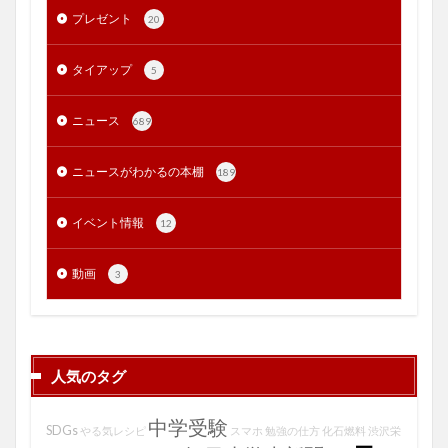
プレゼント
20
タイアップ
5
ニュース
689
ニュースがわかるの本棚
189
イベント情報
12
動画
3
人気のタグ
中学受験
SDGs
やる気レシピ
スマホ
勉強の仕方
化石燃料
渋沢栄