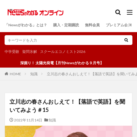
カテゴリー
「Newsがわかる」とは？
購入・定期購読
無料会員
プレミアム会員
検索
中学受験
疑問氷解
スクールエコノミスト2026
深掘り！ 太陽光発電【月刊Newsがわかる９月号】
知識
立川志の春さんおしえて！【落語で英語】を聞いてみよ
HOME
立川志の春さんおしえて！【落語で英語】を聞
いてみよう＃15
2022年11月14日
知識