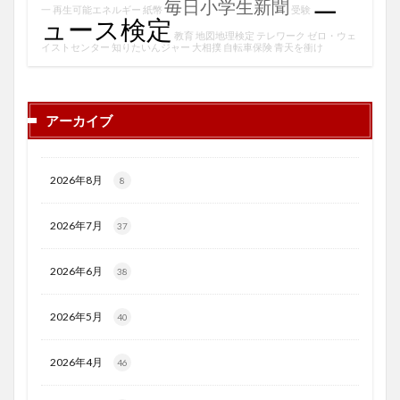
ニ
毎日小学生新聞
一
再生可能エネルギー
紙幣
受験
ュース検定
教育
地図地理検定
テレワーク
ゼロ・ウェ
イストセンター
知りたいんジャー
大相撲
自転車保険
青天を衝け
アーカイブ
2026年8月
8
2026年7月
37
2026年6月
38
2026年5月
40
2026年4月
46