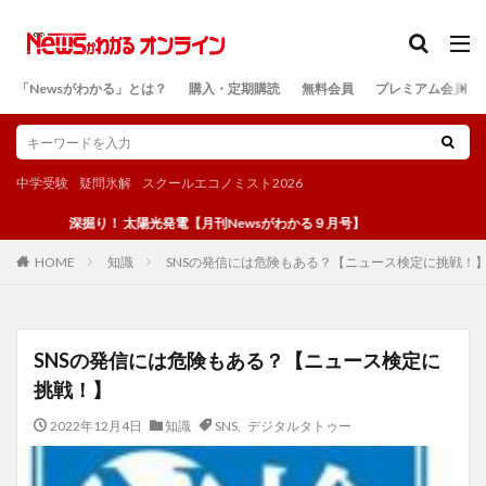
カテゴリー
「Newsがわかる」とは？
購入・定期購読
無料会員
プレミアム会員
検索
中学受験
疑問氷解
スクールエコノミスト2026
深掘り！ 太陽光発電【月刊Newsがわかる９月号】
知識
SNSの発信には危険もある？【ニュース検定に挑戦！】 
HOME
SNSの発信には危険もある？【ニュース検定に
挑戦！】
2022年12月4日
知識
SNS
,
デジタルタトゥー