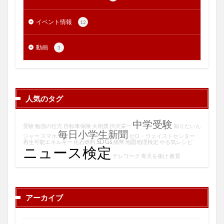
イベント情報
12
動画
3
人気のタグ
中学受験
受験
勉強の仕方
自転車保険
大相撲
渋沢栄一
知りたいん
毎日小学生新聞
ジャー
スマホ
ゼロ・ウェイストセンター
SDGs
再生可能エネルギー
化石燃料
紙幣
地図地理検定
やる気レシピ
ニュース検定
テレワーク
青天を衝け
教育
アーカイブ