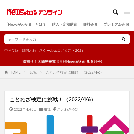
カテゴリー
「Newsがわかる」とは？
購入・定期購読
無料会員
プレミアム会員
検索
中学受験
疑問氷解
スクールエコノミスト2026
深掘り！ 太陽光発電【月刊Newsがわかる９月号】
知識
ことわざ検定に挑戦！（2022/4/6）
HOME
ことわざ検定に挑戦！（2022/4/6）
2022年4月6日
知識
ことわざ検定