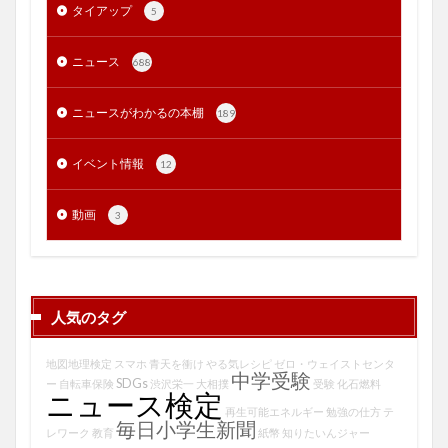
タイアップ
5
ニュース
688
ニュースがわかるの本棚
189
イベント情報
12
動画
3
人気のタグ
地図地理検定
スマホ
青天を衝け
やる気レシピ
ゼロ・ウェイストセンタ
中学受験
SDGs
ー
自転車保険
渋沢栄一
大相撲
受験
化石燃料
ニュース検定
再生可能エネルギー
勉強の仕方
テ
毎日小学生新聞
レワーク
教育
紙幣
知りたいんジャー